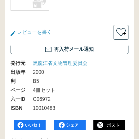
レビューを書く
＋
再入荷メール通知
発行元
黒龍江省文物管理委員会
出版年
2000
判
B5
ページ
4冊セット
六一ID
C06972
ISBN
10010483