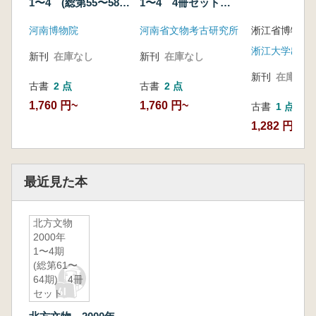
1〜4 (総第55〜58
1〜4 4冊セット
期)
(総第63〜66期)
河南博物院
河南省文物考古研究所
淅江省博物
淅江大学出版
新刊
在庫なし
新刊
在庫なし
新刊
在庫なし
古書
2 点
古書
2 点
1,760 円~
1,760 円~
古書
1 点
1,282 円
最近見た本
北方文物
2000年
1〜4期
(総第61〜
64期) 4冊
セット