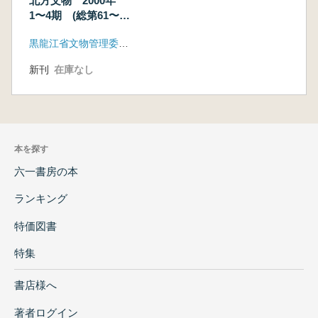
北方文物 2000年
1〜4期 (総第61〜64
期) 4冊セット
黒龍江省文物管理委員会
新刊
在庫なし
本を探す
六一書房の本
ランキング
特価図書
特集
書店様へ
著者ログイン