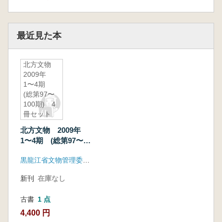
最近見た本
北方文物
2009年
1〜4期
(総第97〜
100期) 4
冊セット
北方文物 2009年
1〜4期 (総第97〜
100期) 4冊セット
黒龍江省文物管理委員会
新刊
在庫なし
古書
1 点
4,400 円