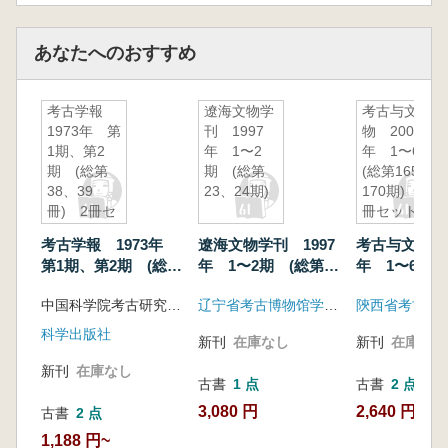
あなたへのおすすめ
考古学報
遼海文物学
考古与文
1973年 第
刊 1997
物 2008
1期、第2
年 1〜2
年 1〜6
期 (総第
期 (総第
(総第165〜
38、39
23、24期)
170期) 6
冊) 2冊セ
冊セット
ット
考古学報 1973年
遼海文物学刊 1997
考古与文物 2
第1期、第2期 (総第
年 1〜2期 (総第
年 1〜6 (
38、39冊) 2冊セッ
23、24期)
165〜170期
中国科学院考古研究所 編
辽宁省考古博物馆学会 遼寧省博物館 遼寧省文物考古研究所
陝西省考古研
ト
ット
科学出版社
新刊
在庫なし
新刊
在庫なし
新刊
在庫なし
古書
1 点
古書
2 点
3,080 円
2,640 円~
古書
2 点
1,188 円~