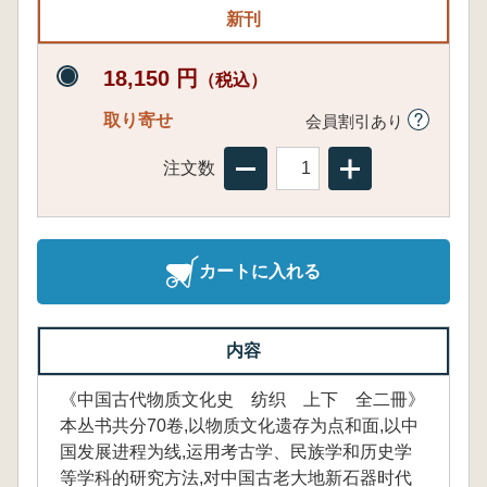
新刊
18,150 円
（税込）
取り寄せ
会員割引あり
注文数
カートに入れる
内容
《中国古代物质文化史 纺织 上下 全二冊》
本丛书共分70卷,以物质文化遗存为点和面,以中
国发展进程为线,运用考古学、民族学和历史学
等学科的研究方法,对中国古老大地新石器时代