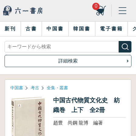
0
新刊
古書
中国書
韓国書
電子書籍
詳細検索
中国書
考古
全集・叢書
中国古代物質文化史 紡
織巻 上下 全2冊
趙豊 尚鋼 龍博 編著