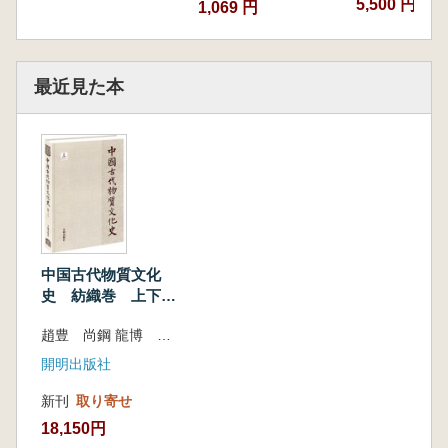
5,500 円
1,069 円
最近見た本
中国古代物質文化
史 紡織巻 上下
全2冊
趙豊 尚鋼 龍博 編著
開明出版社
新刊
取り寄せ
18,150円