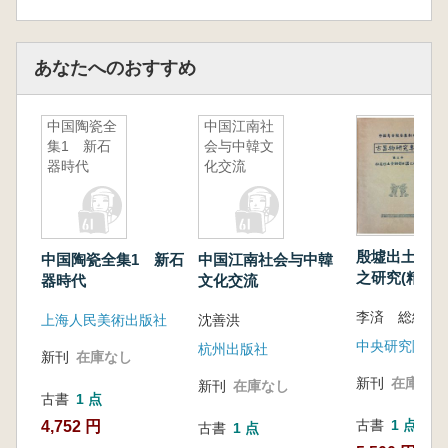
あなたへのおすすめ
中国陶瓷全
中国江南社
集1 新石
会与中韓文
器時代
化交流
殷墟出土青銅
中国陶瓷全集1 新石
中国江南社会与中韓
之研究(精装版
器時代
文化交流
李済 総編
上海人民美術出版社
沈善洪
杭州出版社
新刊
在庫なし
新刊
在庫なし
新刊
在庫なし
古書
1 点
古書
1 点
4,752 円
古書
1 点