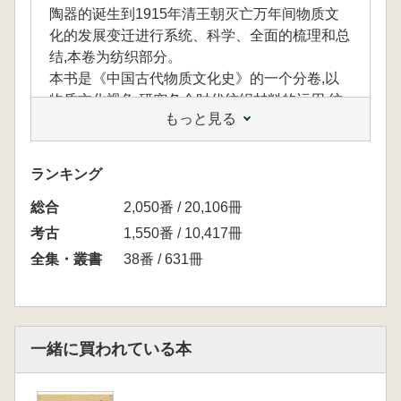
陶器的诞生到1915年清王朝灭亡万年间物质文
化的发展变迁进行系统、科学、全面的梳理和总
结,本卷为纺织部分。
本书是《中国古代物质文化史》的一个分卷,以
物质文化视角,研究各个时代纺织材料的运用,纺
もっと見る
织工具的进步、纺织品品种的丰富发展,染色工
艺的发展,丝织品纹样的变化、刺绣工艺的精益
求精、不同民族间及与域外纺织文化的
ランキング
総合
2,050番 / 20,106冊
考古
1,550番 / 10,417冊
全集・叢書
38番 / 631冊
一緒に買われている本