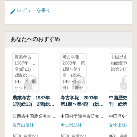
レビューを書く
あなたへのおすすめ
農業考古
考古学報
中国歴史博
1987年 1
2003年 第
物館館刊
期(総13)
1期〜第4
総第34期
2期(総
期 (総第
14) 全2冊
148〜151
セット
冊) 4冊セ
ット
農業考古 1987年
考古学報 2003年
中国歴史博物
1期(総13) 2期(総
第1期〜第4期 (総第
刊 総第34期
14) 全2冊セット
148〜151冊) 4冊セ
江西省中国農業考古研究中心 江西省社会科学院歴史研究所 主編
中国科学院考古研究所 編
中国歴史博物
ット
農業出版社
考古雑誌社
文物出版社
新刊
在庫なし
新刊
在庫なし
新刊
在庫なし