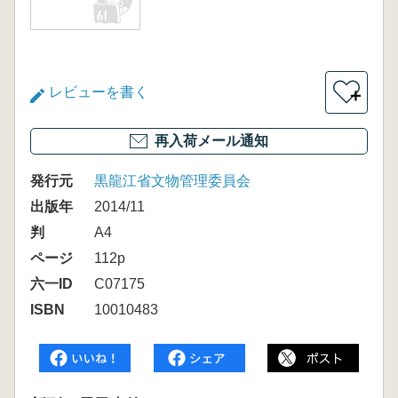
レビューを書く
＋
再入荷メール通知
発行元
黒龍江省文物管理委員会
出版年
2014/11
判
A4
ページ
112p
六一ID
C07175
ISBN
10010483