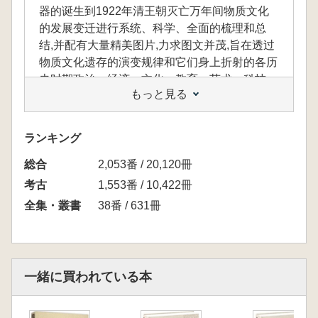
器的诞生到1922年清王朝灭亡万年间物质文化
的发展变迁进行系统、科学、全面的梳理和总
结,并配有大量精美图片,力求图文并茂,旨在透过
物质文化遗存的演变规律和它们身上折射的各历
史时期政治、经济、文化、教育、艺术、科技、
もっと見る
社会生产、社会生活等各种信息,揭示中国文明
的发展过程,弥补中国历史研究只重视政治、经
济、文化历史而轻视物质文明历史的不足,还原
ランキング
历史本来面貌。本卷为古代乐器的内容。
総合
2,053番 / 20,120冊
考古
1,553番 / 10,422冊
全集・叢書
38番 / 631冊
一緒に買われている本