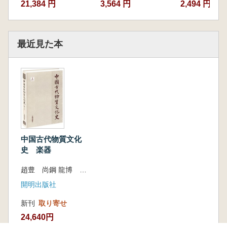
21,384 円
3,564 円
2,494 円
最近見た本
中国古代物質文化
史 楽器
趙豊 尚鋼 龍博 編著
開明出版社
新刊
取り寄せ
24,640円