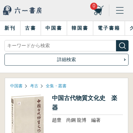
0
新刊
古書
中国書
韓国書
電子書籍
詳細検索
中国書
考古
全集・叢書
中国古代物質文化史 楽
器
趙豊 尚鋼 龍博 編著