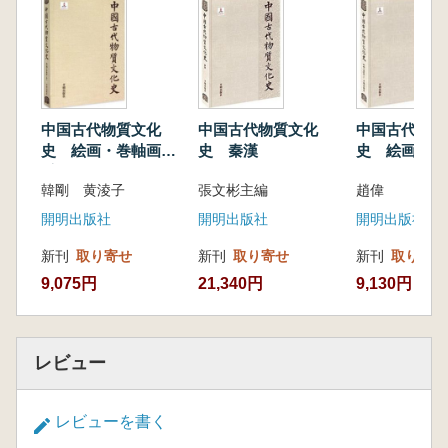
中国古代物質文化
中国古代物質文化
中国古代物質
史 絵画・巻軸画
史 秦漢
史 絵画 寺
(宋)
画 上
韓剛 黄淩子
張文彬主編
趙偉
開明出版社
開明出版社
開明出版社
新刊
取り寄せ
新刊
取り寄せ
新刊
取り寄せ
9,075円
21,340円
9,130円
レビュー
レビューを書く