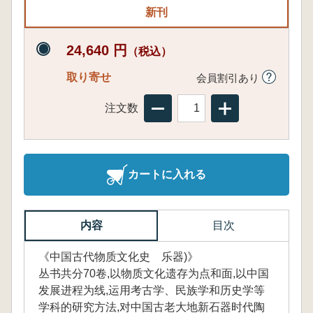
新刊
24,640 円
（税込）
取り寄せ
会員割引あり
注文数
カートに入れる
内容
目次
《中国古代物质文化史 乐器)》
丛书共分70卷,以物质文化遗存为点和面,以中国
发展进程为线,运用考古学、民族学和历史学等
学科的研究方法,对中国古老大地新石器时代陶