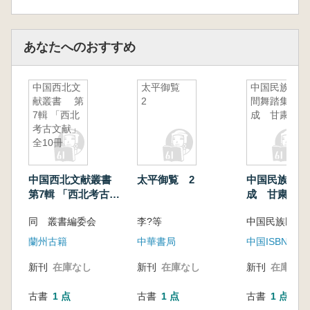
あなたへのおすすめ
中国西北文
太平御覧
中国民族民
献叢書 第
2
間舞踏集
7輯 「西北
成 甘粛巻
考古文献」
全10冊
中国西北文献叢書
太平御覧 2
中国民族民間
第7輯 「西北考古文
成 甘粛巻
献」 全10冊
同 叢書編委会
李?等
蘭州古籍
中華書局
中国ISBN中
新刊
在庫なし
新刊
在庫なし
新刊
在庫なし
古書
1 点
古書
1 点
古書
1 点