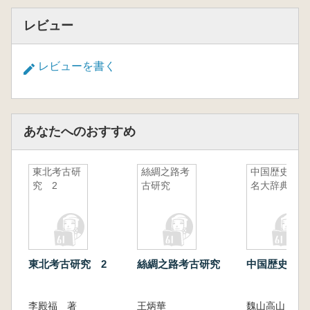
レビュー
レビューを書く
あなたへのおすすめ
東北考古研
絲綢之路考
中国歴史地
究 2
古研究
名大辞典
東北考古研究 2
絲綢之路考古研究
中国歴史地名
李殿福 著
王炳華
魏山高山