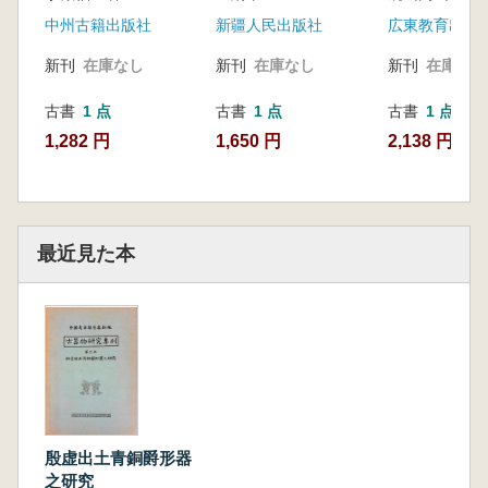
中州古籍出版社
新疆人民出版社
広東教育出版
新刊
在庫なし
新刊
在庫なし
新刊
在庫なし
古書
1 点
古書
1 点
古書
1 点
1,282 円
1,650 円
2,138 円
最近見た本
殷虚出土青銅爵形器
之研究