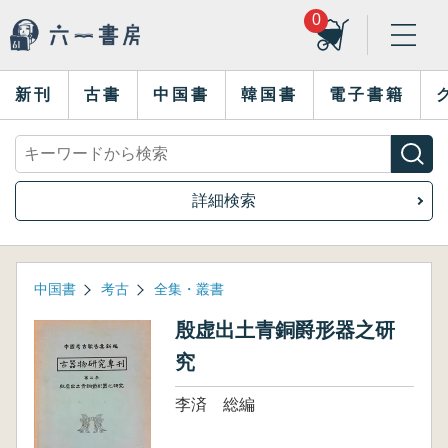
0
新刊
古書
中国書
韓国書
電子書籍
詳細検索
中国書
考古
全集・叢書
殷虚出土青銅爵形器之研
究
李済 総編