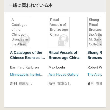
一緒に買われている本
A
Ritual
Shang
Catalogue
Vessels of
Ritual
of the
Bronze age
Bronzes in
Chinese
China
the Arthur
Bronzes in
M. Sackler
the Alfred
Collections
F.Pillsbury
A Catalogue of the
Ritual Vessels of
Shang Ritual
Collection
Chinese Bronzes in
Bronze age China
Bronzes in t
the Alfred
Arthur M. Sa
Barnhard Karlgren
Max Loehr
Robert W. Bag
F.Pillsbury
Collections
Collection
Minneapolis Institute of Arts
Asia House Gallery
新刊
在庫なし
新刊
在庫なし
新刊
在庫なし