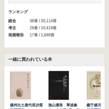
语部分对武夷山地区制瓷窑业技术的内涵及发展
脉落进行分析与探讨。附录部分对泉州海外交通
ランキング
史博物馆收藏的泉州府后山遗址出土的遇林亭窑
総合
址产品进行介绍。为保持资料的完整性,将1998
38番 / 20,114冊
～1999年的发掘报告附录于本调查报告之后。
考古
29番 / 10,419冊
本书是研究闽北武夷山地区制瓷窑业遗存的重要
発掘報告
17番 / 1,688冊
参考资料
一緒に買われている本
鑑于歳月 晋
揚州出土唐代長沙窯
漁山遺珠 寧波象