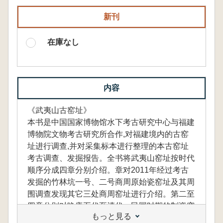
新刊
在庫なし
内容
《武夷山古窑址》
本书是中国国家博物馆水下考古研究中心与福建
博物院文物考古研究所合作,对福建境内的古窑
址进行调查,并对采集标本进行整理的本古窑址
考古调查、发掘报告。全书将武夷山窑址按时代
顺序分成四章分别介绍。章对2011年经过考古
发掘的竹林坑一号、二号商周原始瓷窑址及其周
围调查发现其它三处商周窑址进行介绍。第二至
四章分别对晚唐五代至清代、民国时期的制瓷窑
もっと見る
业遗存调查情况及窑业内涵进行介绍。第五章结