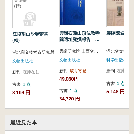
塚楚墓
(精)
雲崗石窟山頂仏教寺
襄陽陳坡
江陵望山沙塚楚墓
院遺址発掘報告 上
(精)
中下 全3冊
雲崗研究院 山西省考古研究院 大同市考古研究所 著
湖北商文物考古研究所
文物出版社
科学出版社
文物出版社
新刊
取り寄せ
新刊
在庫なし
新刊
在庫なし
49,060円
古書
1 点
古書
1 点
古書
1 点
5,148 円
3,168 円
34,320 円
最近見た本