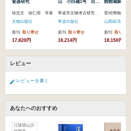
館館蔵銅鏡
瓷器研究
山 小白礁1号 出水
文物精品図録
晋祠博物館 
徐忠文 徐仁雨 等著
寧波市文物考古研究所編
山西経済出版
文物出版社
寧波出版社
新刊
取り寄せ
新刊
取り寄せ
新刊
取り寄せ
18,150円
17,820円
16,214円
レビュー
レビューを書く
あなたへのおすすめ
江陵望山沙