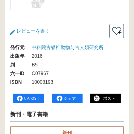
レビューを書く
＋
発行元
中科院古脊椎動物与古人類研究所
出版年
2016
判
B5
六一ID
C07967
ISBN
10003193
新刊・電子書籍
新刊