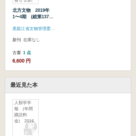
冊セット
北方文物 2019年
1〜4期 (総第137〜
140期) 4冊セット
黒龍江省文物管理委員会
新刊
在庫なし
古書
1 点
6,600 円
最近見た本
人類学学
報 (年間
購読料
金) 2016