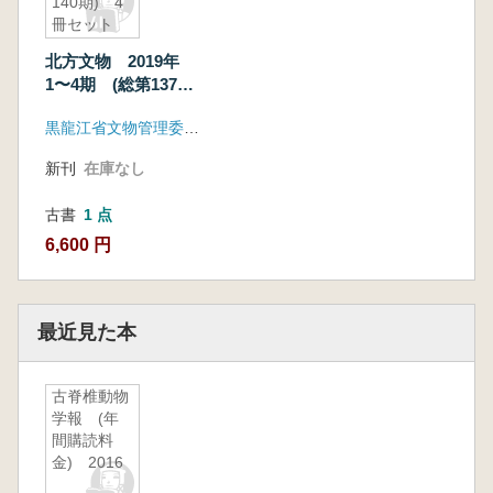
140期) 4
冊セット
北方文物 2019年
1〜4期 (総第137〜
140期) 4冊セット
黒龍江省文物管理委員会
新刊
在庫なし
古書
1 点
6,600 円
最近見た本
古脊椎動物
学報 (年
間購読料
金) 2016