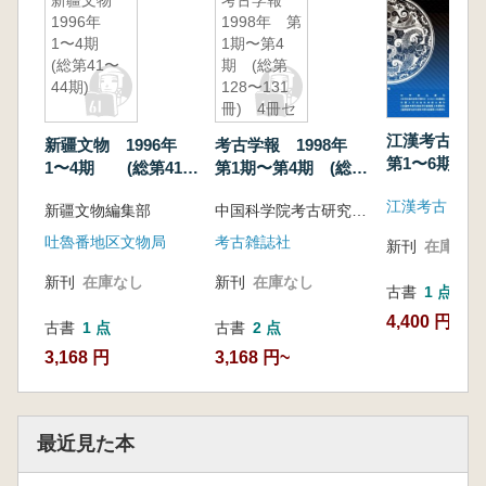
新疆文物
考古学報
1996年
1998年 第
1〜4期
1期〜第4
(総第41〜
期 (総第
44期)
128〜131
冊) 4冊セ
ット
江漢考古 2
新疆文物 1996年
考古学報 1998年
第1〜6期 (
1〜4期 (総第41〜
第1期〜第4期 (総第
160〜165期)
44期)
128〜131冊) 4冊セ
江漢考古
新疆文物編集部
中国科学院考古研究所 編
ット
吐魯番地区文物局
考古雑誌社
新刊
在庫なし
新刊
在庫なし
新刊
在庫なし
古書
1 点
4,400 円
古書
1 点
古書
2 点
3,168 円
3,168 円~
最近見た本