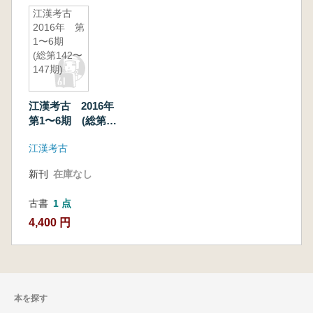
江漢考古
2016年 第
1〜6期
(総第142〜
147期)
江漢考古 2016年
第1〜6期 (総第
142〜147期)
江漢考古
新刊
在庫なし
古書
1 点
4,400 円
本を探す