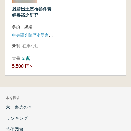
殷墟出土伍拾参件青
銅容器之研究
李済 総編
中央研究院歴史語言研究所
新刊
在庫なし
古書
2 点
5,500 円~
本を探す
六一書房の本
ランキング
特価図書