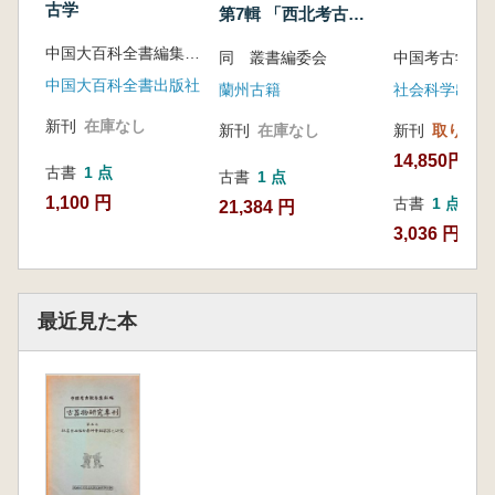
古学
第7輯 「西北考古文
献」 全10冊
中国大百科全書編集委員会 編
同 叢書編委会
中国考古学会
中国大百科全書出版社
蘭州古籍
社会科学出版
新刊
在庫なし
新刊
在庫なし
新刊
取り寄せ
14,850円
古書
1 点
古書
1 点
1,100 円
古書
1 点
21,384 円
3,036 円
最近見た本