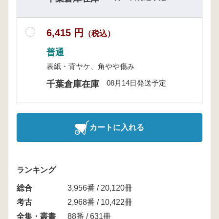
6,415 円
（税込）
普通
表紙・背ヤケ、角やや傷み
08月14日発送予定
千葉倉庫在庫
カートに入れる
ランキング
総合
3,956番 / 20,120冊
考古
2,968番 / 10,422冊
全集・叢書
88番 / 631冊