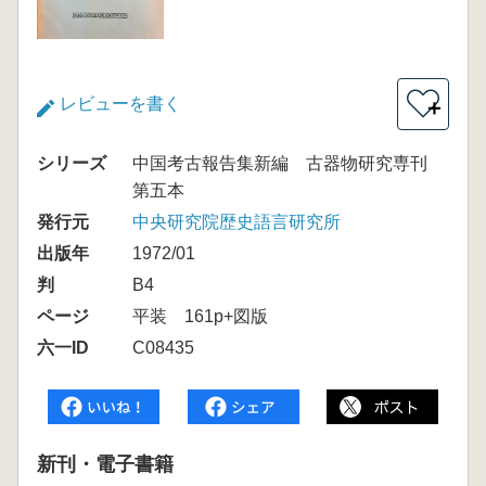
レビューを書く
＋
シリーズ
中国考古報告集新編 古器物研究専刊
第五本
発行元
中央研究院歴史語言研究所
出版年
1972/01
判
B4
ページ
平装 161p+図版
六一ID
C08435
新刊・電子書籍