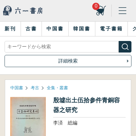
0
新刊
古書
中国書
韓国書
電子書籍
詳細検索
中国書
考古
全集・叢書
殷墟出土伍拾参件青銅容
器之研究
李済 総編