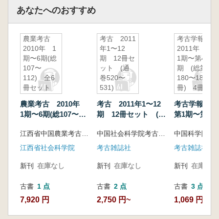
あなたへのおすすめ
農業考古
考古 2011
考古学報
2010年 1
年1〜12
2011年 第
期〜6期(総
期 12冊セ
1期〜第4
107〜
ット (通
期 (総第
112) 全6
巻520〜
180〜183
冊セット
531)
冊) 4冊セ
ット
農業考古 2010年
考古 2011年1〜12
考古学報 2
1期〜6期(総107〜
期 12冊セット (通
第1期〜第4期
112) 全6冊セット
巻520〜531)
180〜183冊
江西省中国農業考古研究中心 編
中国社会科学院考古研究所
ット
江西省社会科学院
考古雑誌社
考古雑誌社
新刊
在庫なし
新刊
在庫なし
新刊
在庫なし
古書
1 点
古書
2 点
古書
3 点
7,920 円
2,750 円~
1,069 円~