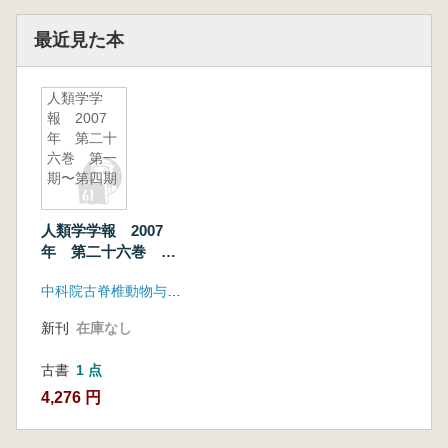
最近見た本
人類学学
報 2007
年 第二十
六巻 第一
期〜第四期
人類学学報 2007
年 第二十六巻 第
一期〜第四期
中科院古脊椎動物与古人類研究所
新刊
在庫なし
古書
1 点
4,276 円