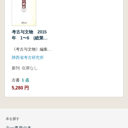
考古与文物 2015
年 1〜6 (総第
207〜212期) 6冊セ
《考古与文物》編集部編
ット
陝西省考古研究所
新刊
在庫なし
古書
1 点
5,280 円
本を探す
六一書房の本