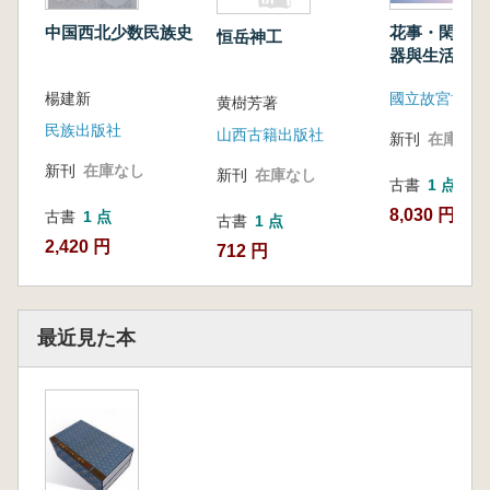
中国西北少数民族史
花事・閑情 
恒岳神工
器與生活特展
楊建新
國立故宮博物
黄樹芳著
民族出版社
山西古籍出版社
新刊
在庫なし
新刊
在庫なし
新刊
在庫なし
古書
1 点
8,030 円
古書
1 点
古書
1 点
2,420 円
712 円
最近見た本