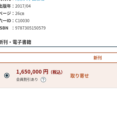
出版年
2017/04
ページ
26㎝
六一ID
C10030
ISBN
9787305150579
新刊・電子書籍
新刊
1,650,000 円
（税込）
取り寄せ
会員割引あり