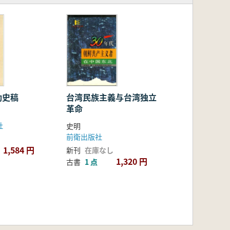
動史稿
台湾民族主義与台湾独立
革命
社
史明
前衛出版社
1,584 円
新刊
在庫なし
1,320 円
古書
1 点