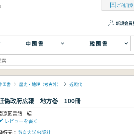
ご利用案
版
新規会員
中国書
韓国書
中国書
歴史・地理（考古外）
近現代
汪偽政府広報 地方巻 100冊
南京図書館 編
レビューを書く
発行元
南京大学出版社