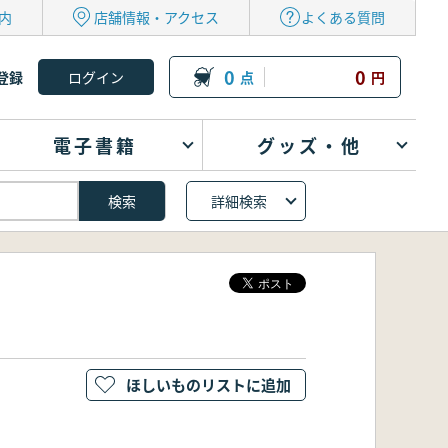
内
店舗情報・アクセス
よくある質問
0
0
登録
点
円
電子書籍
グッズ・他
詳細検索
ほしいものリストに追加