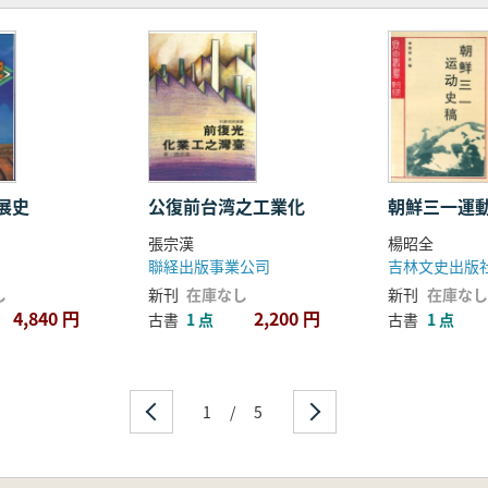
展史
公復前台湾之工業化
朝鮮三一運
張宗漢
楊昭全
聯経出版事業公司
吉林文史出版
し
新刊
在庫なし
新刊
在庫なし
4,840 円
2,200 円
古書
1 点
古書
1 点
1
/
5