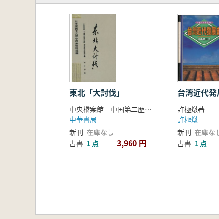
東北「大討伐」
台湾近代発
中央檔案館 中国第二歴史檔案館 吉林省社会科学院合 編
許極燉著
中華書局
許極燉
新刊
在庫なし
新刊
在庫な
3,960 円
古書
1 点
古書
1 点