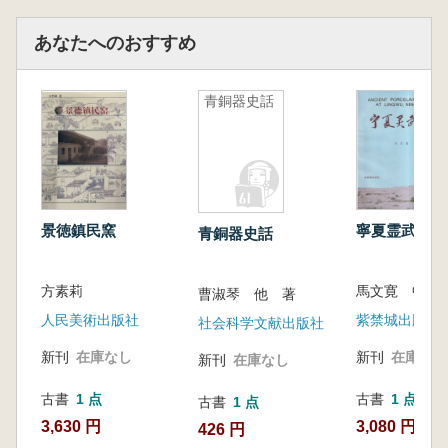
あなたへのおすすめ
青銅器史話
景徳鎮民窯
寧夏霊武窯
青銅器史話
方素莉
曹淑琴 他 著
人民美術出版社
紫禁城出版社
社会科学文献出版社
新刊
在庫なし
新刊
在庫なし
新刊
在庫なし
古書
1 点
古書
1 点
古書
1 点
3,630 円
3,080 円
426 円