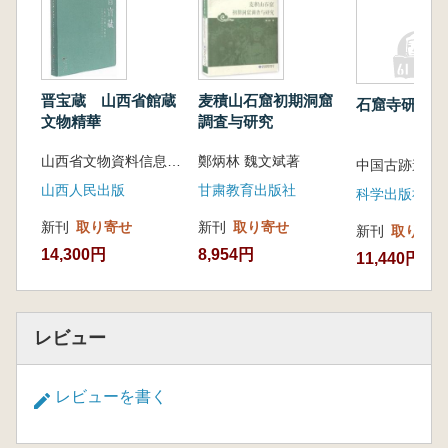
晋宝蔵 山西省館蔵
麦積山石窟初期洞窟
石窟寺研究 
文物精華
調査与研究
山西省文物資料信息中心編
鄭炳林 魏文斌著
山西人民出版
甘粛教育出版社
科学出版社
新刊
取り寄せ
新刊
取り寄せ
新刊
取り寄せ
14,300円
8,954円
11,440円
レビュー
レビューを書く