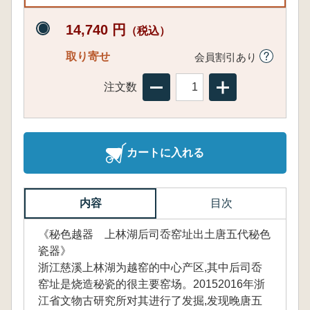
14,740 円
（税込）
取り寄せ
会員割引あり
注文数
カートに入れる
内容
目次
《秘色越器 上林湖后司岙窑址出土唐五代秘色
瓷器》
浙江慈溪上林湖为越窑的中心产区,其中后司岙
窑址是烧造秘瓷的很主要窑场。20152016年浙
江省文物古研究所对其进行了发掘,发现晚唐五