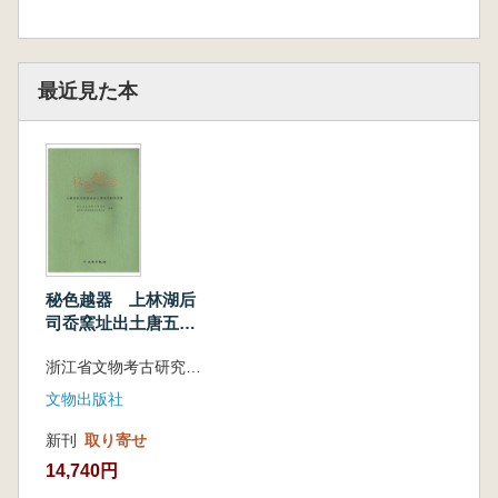
最近見た本
秘色越器 上林湖后
司岙窯址出土唐五代
秘色瓷器
浙江省文物考古研究所 慈渓市文物管理委員会編
文物出版社
新刊
取り寄せ
14,740円