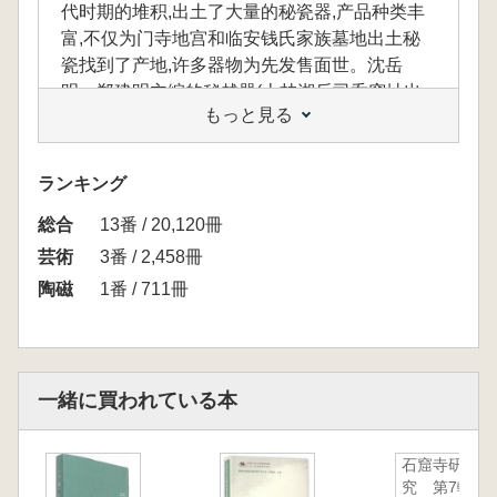
代时期的堆积,出土了大量的秘瓷器,产品种类丰
富,不仅为门寺地宫和临安钱氏家族墓地出土秘
瓷找到了产地,许多器物为先发售面世。沈岳
明、郑建明主编的秘越器(上林湖后司岙窑址出
もっと見る
土唐五代秘瓷器)选取后司岙窑址出土秘瓷器及
窑具、装烧标本近200件,并选取门寺地宫和临安
钱氏家族墓地出土秘瓷做比对,展示其近期新发
ランキング
掘和研究成果。
総合
13番 / 20,120冊
芸術
3番 / 2,458冊
陶磁
1番 / 711冊
一緒に買われている本
石窟寺研
究 第7輯