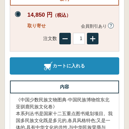
14,850 円
（税込）
取り寄せ
会員割引あり
注文数
カートに入れる
内容
《中国少数民族文物图典·中国民族博物馆东北
亚驯鹿民族文化卷》
本系列丛书是国家十二五重点图书规划项目。我
国多民族文化既是多元的,各具风格特色;又是一
体的,具有中华文化的共性,与中华民族荣辱与