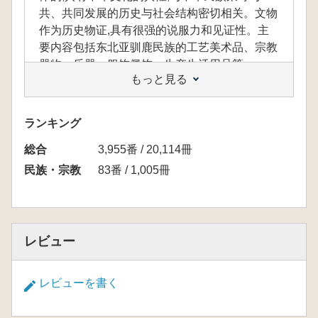
共、共同发展的历史与社会结构密切相关。文物
作为历史物证,具有很强的说服力和见证性。主
要内容包括东北亚驯鹿民族的工艺美术品、宗教
器物、乐器、服饰佩饰、生产生活用品等。
もっと見る
ランキング
総合
3,955番 / 20,114冊
民族・宗教
83番 / 1,005冊
レビュー
レビューを書く