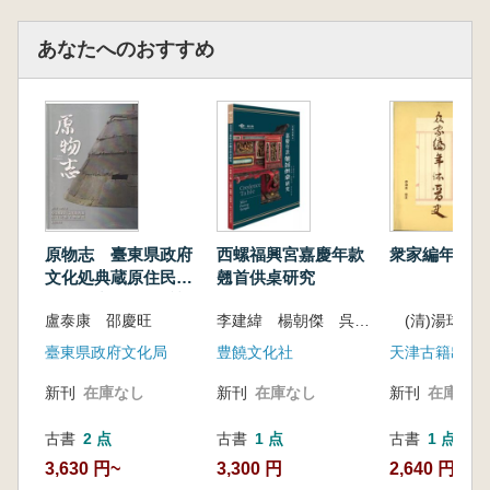
あなたへのおすすめ
原物志 臺東県政府
西螺福興宮嘉慶年款
衆家編年体晉
文化処典蔵原住民族
翹首供桌研究
古物研究(無機材質
盧泰康 邵慶旺
李建緯 楊朝傑 呉盈君
篇)
臺東県政府文化局
豊饒文化社
天津古籍出版
新刊
在庫なし
新刊
在庫なし
新刊
在庫なし
古書
2 点
古書
1 点
古書
1 点
3,630 円~
3,300 円
2,640 円