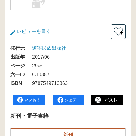
レビューを書く
＋
発行元
遼寧民族出版社
出版年
2017/06
ページ
29㎝
六一ID
C10387
ISBN
9787549713363
新刊・電子書籍
新刊