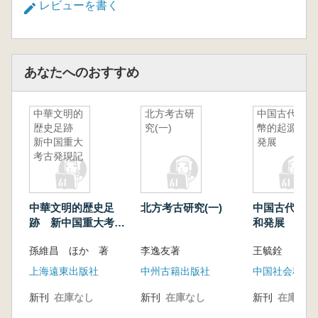
レビューを書く
あなたへのおすすめ
中華文明的
北方考古研
中国古代貨
歴史足跡
究(一)
幣的起源和
新中国重大
発展
考古発現記
中華文明的歴史足
北方考古研究(一)
中国古代貨幣
跡 新中国重大考古
和発展
発現記
孫維昌 ほか 著
李逸友著
王毓銓
上海遠東出版社
中州古籍出版社
中国社会科学
新刊
在庫なし
新刊
在庫なし
新刊
在庫なし