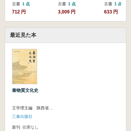
古書
1 点
古書
1 点
古書
1 点
712 円
3,009 円
633 円
最近見た本
秦物質文化史
王学理主編 陕西省考古研究所秦汉研究室編
三秦出版社
新刊
在庫なし