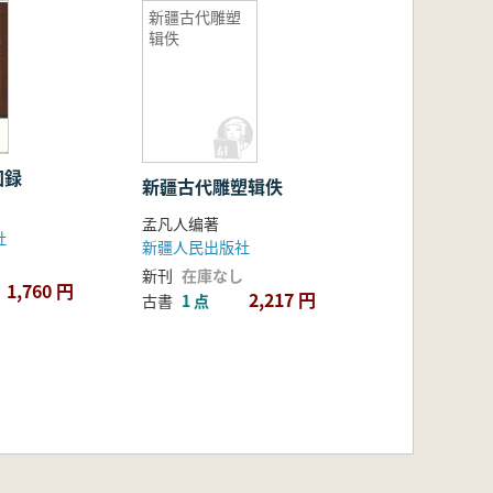
新疆古代雕塑
辑佚
図録
新疆古代雕塑辑佚
孟凡人编著
社
新疆人民出版社
新刊
在庫なし
1,760 円
2,217 円
古書
1 点