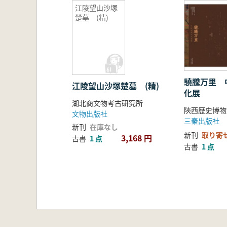
江陵望山沙塚
楚墓 (精)
驍騰万里 
江陵望山沙塚楚墓 (精)
化展
湖北商文物考古研究所
陝西歴史博物
文物出版社
三秦出版社
新刊
在庫なし
新刊
取り寄
3,168 円
古書
1 点
古書
1 点