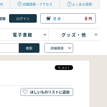
内
店舗情報・アクセス
よくある質問
0
0
登録
点
円
電子書籍
グッズ・他
詳細検索
ほしいものリストに追加