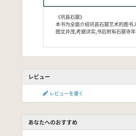
《巩县石窟》
本书为全面介绍巩县石窟艺术的图书,
图文并茂,考据详实,书后附有石窟寺
レビュー
レビューを書く
あなたへのおすすめ