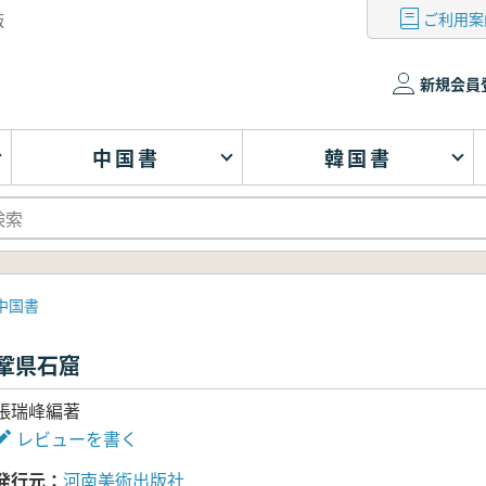
ご利用案
版
新規会員
中国書
韓国書
中国書
鞏県石窟
張瑞峰編著
レビューを書く
発行元
河南美術出版社