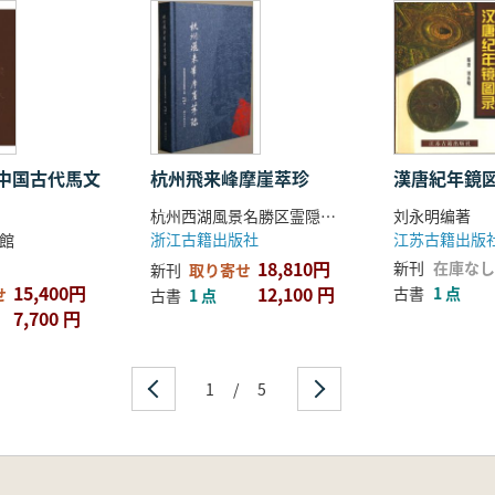
中国古代馬文
杭州飛来峰摩崖萃珍
漢唐紀年鏡
杭州西湖風景名勝区霊隠管理処 主編
刘永明编著
浙江古籍出版社
江苏古籍出版
館
18,810円
新刊
在庫なし
新刊
取り寄せ
15,400円
12,100 円
古書
1 点
せ
古書
1 点
7,700 円
1
/
5