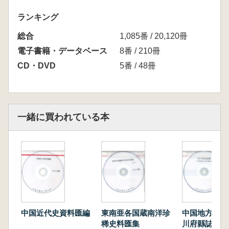
ランキング
総合
1,085番 / 20,120冊
電子書籍・データベース
8番 / 210冊
CD・DVD
5番 / 48冊
一緒に買われている本
中国近代史資料匯編
東南亜各国蔵南洋珍
中国地方誌集
稀史料匯集
川府縣誌輯