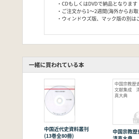
・CDもしくはDVDで納品となります
・ご注文から1～2週間(海外からお取
・ウィンドウズ版、マック版の別は
一緒に買われている本
中国宗教歴
文献集成 
真大典
中国近代史資料叢刊
中国宗教
(13巻全80冊)
清真大典