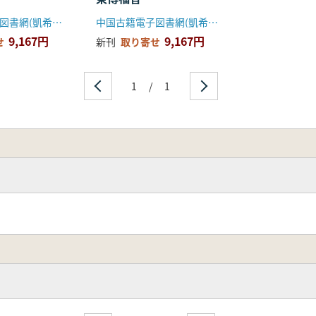
中国古籍電子図書網(凱希メディアサービス)
中国古籍電子図書網(凱希メディアサービス)
9,167円
9,167円
せ
新刊
取り寄せ
1
/
1