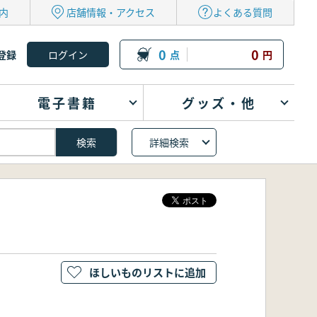
内
店舗情報・アクセス
よくある質問
0
0
登録
点
円
電子書籍
グッズ・他
詳細検索
ほしいものリストに追加