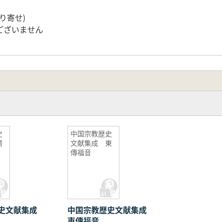
り寄せ)
ございません
史
中国宗教歴史
清
文献集成 東
傳福音
歴史文献集成
中国宗教歴史文献集成
東傳福音