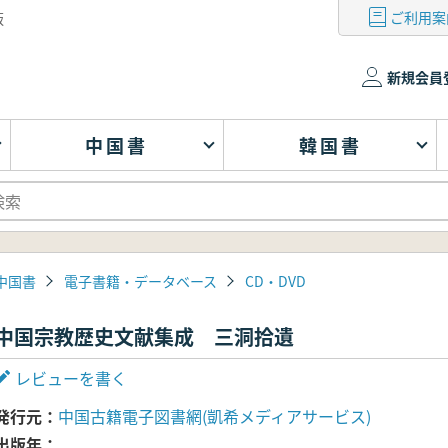
ご利用案
版
新規会員
中国書
韓国書
中国書
電子書籍・データベース
CD・DVD
中国宗教歴史文献集成 三洞拾遺
レビューを書く
発行元
中国古籍電子図書網(凱希メディアサービス)
出版年