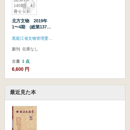
140期) 4
冊セット
北方文物 2019年
1〜4期 (総第137〜
140期) 4冊セット
黒龍江省文物管理委員会
新刊
在庫なし
古書
1 点
6,600 円
最近見た本