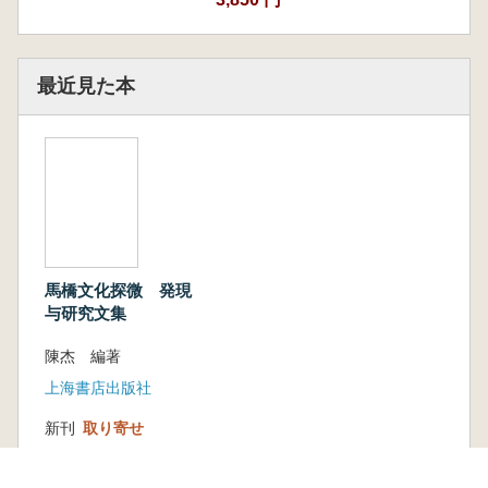
最近見た本
馬橋文化探微 発現
与研究文集
陳杰 編著
上海書店出版社
新刊
取り寄せ
15,840円