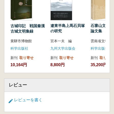
遼東半島上馬石貝塚
石寨山文化考
古城印記 戦国秦漢
の研究
論文集 上中
古城文明集録
宮本一夫 編
雲南省文物考
黄驊市博物館
九州大学出版会
科学出版社
科学出版社
新刊
取り寄せ
新刊
取り寄せ
新刊
取り寄せ
8,800円
35,200円
10,164円
レビュー
レビューを書く