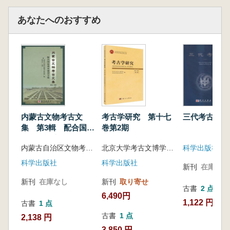
あなたへのおすすめ
内蒙古文物考古文
考古学研究 第十七
三代考古 2
集 第3輯 配合国家
巻第2期
基本建設専集
内蒙古自治区文物考古研究所 編 陳永志主編
北京大学考古文博学院 北京大学中国考古学研究中心 編
科学出版社
科学出版社
科学出版社
新刊
在庫なし
新刊
在庫なし
新刊
取り寄せ
古書
2 点
6,490円
1,122 円~
古書
1 点
古書
1 点
2,138 円
3,850 円