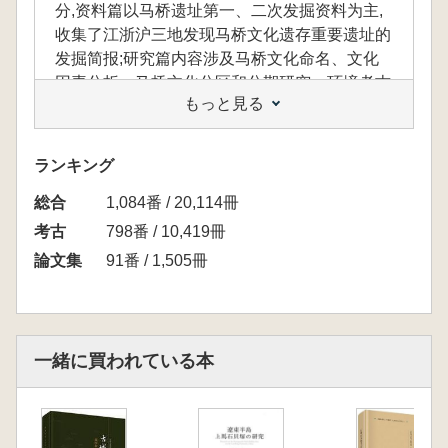
分,资料篇以马桥遗址第一、二次发掘资料为主,
收集了江浙沪三地发现马桥文化遗存重要遗址的
发掘简报;研究篇内容涉及马桥文化命名、文化
因素分析、马桥文化分区和分期研究、环境考古
もっと見る
研究、陶器考古研究等专题。书后附有马桥文化
有关发掘报告、研究论著的全部目录,便于研究
者检索。
ランキング
総合
1,084番 / 20,114冊
考古
798番 / 10,419冊
論文集
91番 / 1,505冊
一緒に買われている本