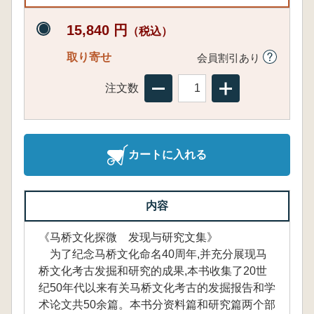
15,840 円
（税込）
取り寄せ
会員割引あり
注文数
カートに入れる
内容
《马桥文化探微 发现与研究文集》
为了纪念马桥文化命名40周年,并充分展现马
桥文化考古发掘和研究的成果,本书收集了20世
纪50年代以来有关马桥文化考古的发掘报告和学
术论文共50余篇。本书分资料篇和研究篇两个部