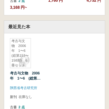
1,760 円
4,752 円
古書
2 点
3,168 円~
最近見た本
考古与文
物 2006
年 1〜6
(総第153〜
158期) 6
冊セット
考古与文物 2006
年 1〜6 (総第
153〜158期) 6冊セ
陝西省考古研究所
ット
新刊
在庫なし
古書
2 点