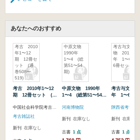
あなたへのおすすめ
考古 2010
中原文物
考古与文
年1〜12
1990年
物 2010
期 12冊セ
1〜4 (総
年 1〜6
ット (通
第51〜54
6冊セット
巻508〜
期)
519)
考古 2010年1〜12
中原文物 1990年
考古与文物 2
期 12冊セット (通
1〜4 (総第51〜54
年 1〜6 6
巻508〜519)
期)
ト
中国社会科学院考古研究所
河南博物院
陝西省考古研
考古雑誌社
新刊
在庫なし
新刊
在庫なし
新刊
在庫なし
古書
1 点
古書
1 点