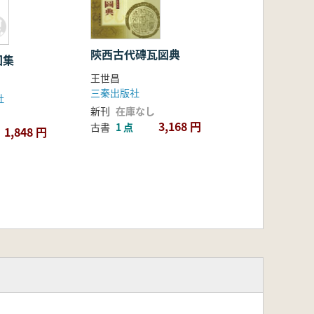
陝西古代磚瓦図典
図集
王世昌
三秦出版社
社
新刊
在庫なし
3,168 円
古書
1 点
1,848 円