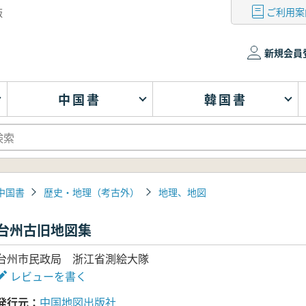
ご利用案
版
新規会員
中国書
韓国書
中国書
歴史・地理（考古外）
地理、地図
台州古旧地図集
台州市民政局 浙江省測絵大隊
レビューを書く
発行元
中国地図出版社