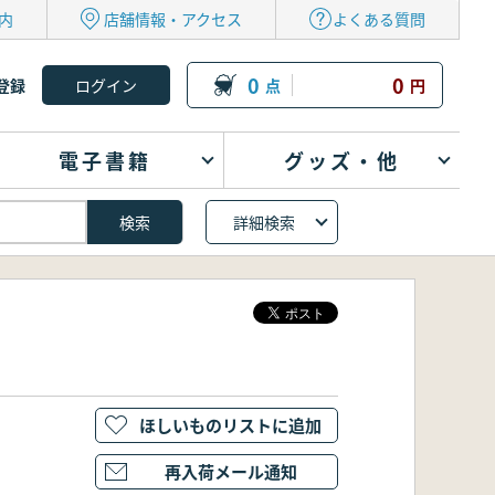
内
店舗情報・アクセス
よくある質問
0
0
登録
点
円
電子書籍
グッズ・他
詳細検索
ほしいものリストに追加
再入荷メール通知