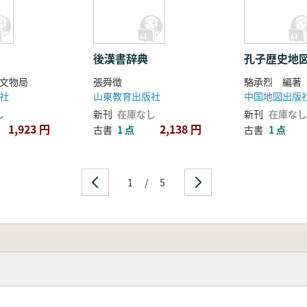
後漢書辞典
孔子歴史地
文物局
張舜徴
駱承烈 編著
社
山東教育出版社
中国地図出版
し
新刊
在庫なし
新刊
在庫なし
1,923 円
2,138 円
古書
1 点
古書
1 点
1
/
5