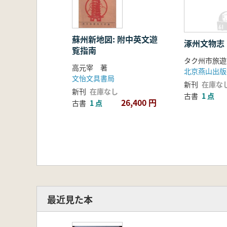
蘇州新地図: 附中英文遊
涿州文物志
覧指南
タク州市旅遊
高元宰 著
北京燕山出版
文怡文具書局
新刊
在庫な
新刊
在庫なし
古書
1 点
26,400 円
古書
1 点
最近見た本