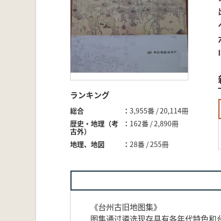
ランキング
総合
3,955番 / 20,114冊
歴史・地理（考
162番 / 2,890冊
古外）
地理、地図
28番 / 255冊
《台州古旧地图集》
图集通过遴选现存具有各年代特色和