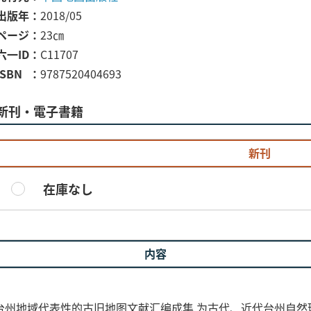
出版年
2018/05
ページ
23㎝
六一ID
C11707
ISBN
9787520404693
新刊・電子書籍
新刊
在庫なし
内容
台州地域代表性的古旧地图文献汇编成集,为古代、近代台州自然