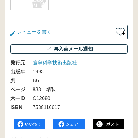
レビューを書く
＋
再入荷メール通知
発行元
遼寧科学技術出版社
出版年
1993
判
B6
ページ
838 精装
六一ID
C12080
ISBN
7538116617