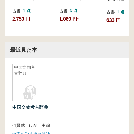
古書
1 点
古書
3 点
古書
1 点
2,750 円
1,069 円~
633 円
最近見た本
中国文物考
古辞典
中国文物考古辞典
何賢武 ほか 主編
遼寧科学技術出版社