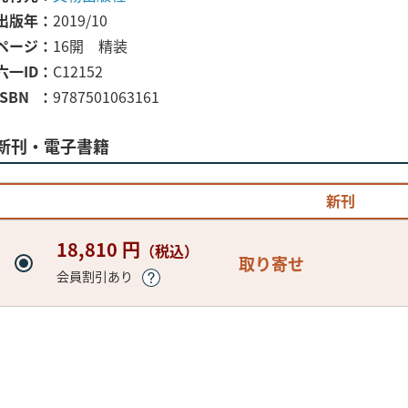
出版年
2019/10
ページ
16開 精装
六一ID
C12152
ISBN
9787501063161
新刊・電子書籍
新刊
18,810 円
（税込）
取り寄せ
会員割引あり