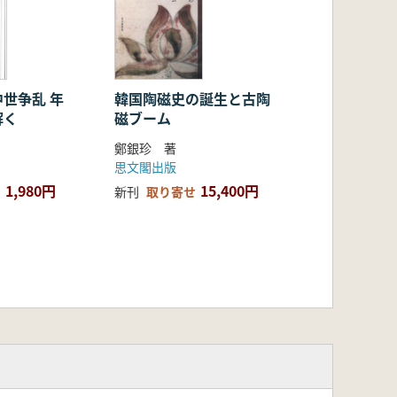
世争乱 年
韓国陶磁史の誕生と古陶
解く
磁ブーム
鄭銀珍 著
思文閣出版
1,980円
15,400円
新刊
取り寄せ