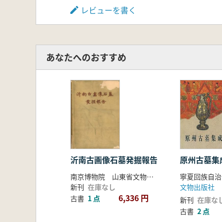
レビューを書く
あなたへのおすすめ
沂南古画像石墓発掘報告
原州古墓集
南京博物院 山東省文物管理処合 編
新刊
在庫なし
文物出版社
6,336 円
古書
1 点
新刊
在庫な
古書
2 点