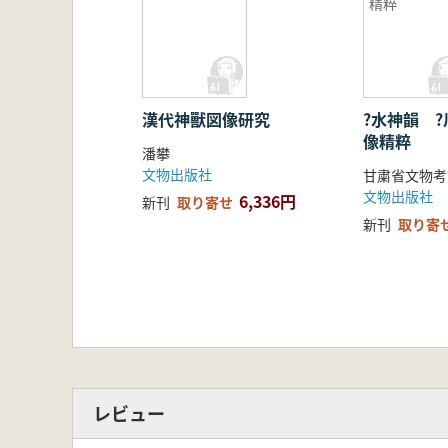
精粹
漢代神獸図像研究
?水神韻 
像精粹
潘攀
文物出版社
文物出版社
6,336円
新刊
取り寄せ
新刊
取り寄
レビュー