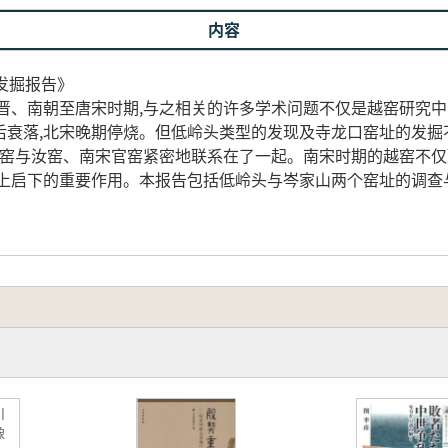
内容
查发掘报告》
晋、南朝至唐宋时期,与之相关的许多学术问题不仅是越窑研究中
后衰落,北宋晚期停烧。但低岭头类型的发现及寺龙口窑址的发掘
越窑与汝窑、南宋官窑紧密地联系在了一起。南宋时期的越窑不仅
承上启下的重要作用。本报告包括低岭头与岑家山两个窑址的调查
川
像