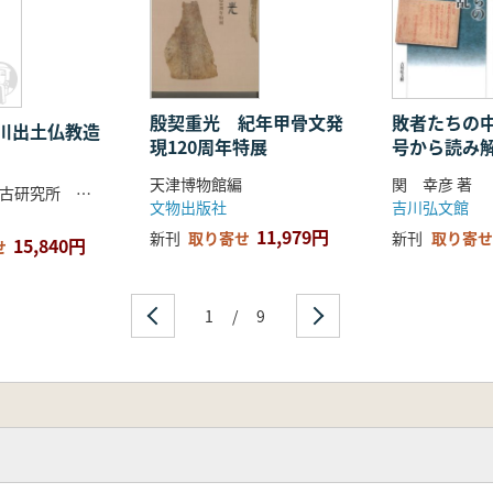
殷契重光 紀年甲骨文発
敗者たちの中
?川出土仏教造
現120周年特展
号から読み
天津博物館編
関 幸彦 著
甘粛省文物考古研究所 編著
文物出版社
吉川弘文館
11,979円
新刊
取り寄せ
新刊
取り寄せ
15,840円
せ
1
/
9