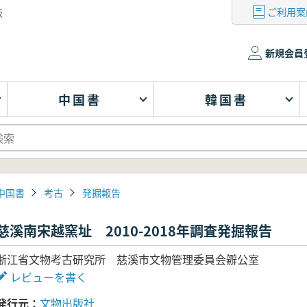
ご利用案
版
新規会員
中国書
韓国書
中国書
考古
発掘報告
慈溪南宋越窯址 2010-2018年調査発掘報告
浙江省文物考古研究所 慈溪市文物管理委員会辧公室
レビューを書く
発行元
文物出版社