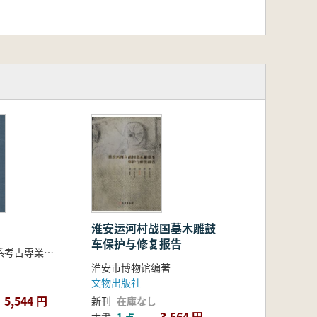
淮安运河村战国墓木雕鼓
车保护与修复报告
南京大学歴史系考古専業、湖北省文物考古研究所、鄂州市博物館 編著
淮安市博物馆编著
文物出版社
5,544 円
新刊
在庫なし
3,564 円