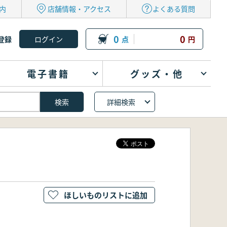
内
店舗情報・アクセス
よくある質問
0
0
登録
点
円
電子書籍
グッズ・他
詳細検索
ほしいものリストに追加