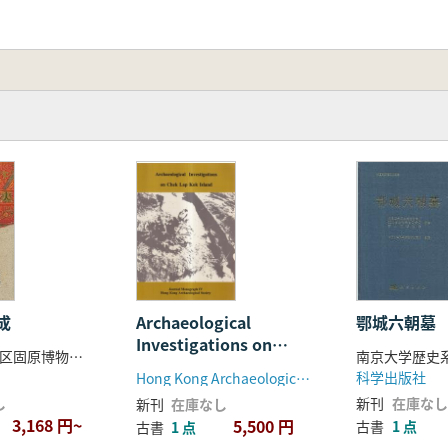
鄂城六朝墓
Archaeological
成
Investigations on
寧夏回族自治区固原博物館 中日原州連合考古隊 編
Chek Lap Kok Island
科学出版社
Hong Kong Archaeological Society(香港)
新刊
在庫なし
し
新刊
在庫なし
3,168 円~
5,500 円
古書
1 点
古書
1 点