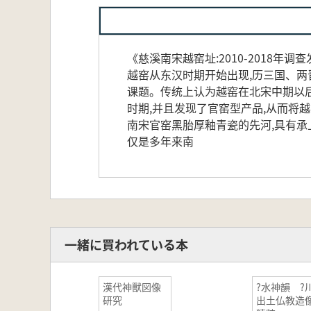
《慈溪南宋越窑址:2010-2018年调
越窑从东汉时期开始出现,历三国、两
课题。传统上认为越窑在北宋中期以
时期,并且发现了官窑型产品,从而将
南宋官窑黑胎厚釉青瓷的先河,具有
仅是多年来南
一緒に買われている本
漢代神獸図像
?水神韻 ?
研究
出土仏教造