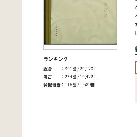
ランキング
総合
301番 / 20,120冊
考古
234番 / 10,422冊
発掘報告
116番 / 1,689冊