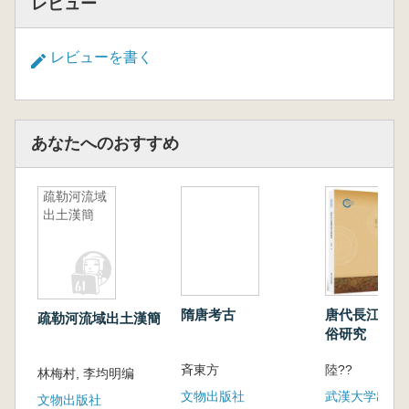
レビュー
レビューを書く
あなたへのおすすめ
疏勒河流域
出土漢簡
隋唐考古
唐代長江流域
疏勒河流域出土漢簡
俗研究
斉東方
陸??
林梅村, 李均明编
文物出版社
武漢大学出版
文物出版社