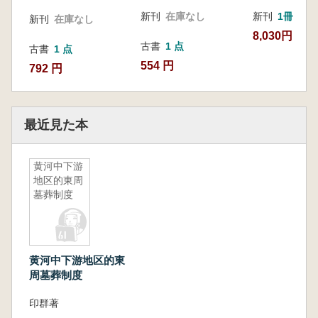
新刊
在庫なし
新刊
1冊
新刊
在庫なし
8,030円
古書
1 点
古書
1 点
554 円
792 円
最近見た本
黄河中下游
地区的東周
墓葬制度
黄河中下游地区的東
周墓葬制度
印群著