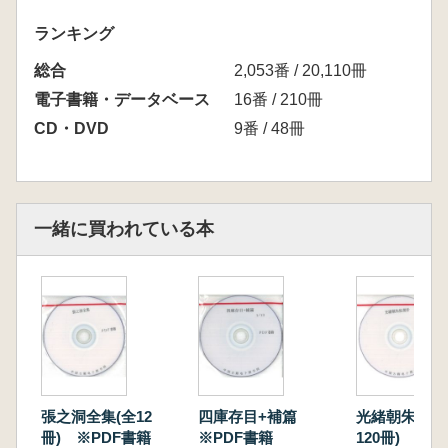
ランキング
総合
2,053番 / 20,110冊
電子書籍・データベース
16番 / 210冊
CD・DVD
9番 / 48冊
一緒に買われている本
張之洞全集(全12
四庫存目+補篇
光緒朝朱批奏
冊) ※PDF書籍
※PDF書籍
120冊) ※P