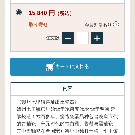
15,840 円
（税込）
取り寄せ
会員割引あり
注文数
カートに入れる
内容
《赣州七里镇窑址出土瓷器》
赣州七里镇窑址始烧于晚唐五代,终烧于明初,延
续烧造了六百多年。烧造瓷器品种包含晚唐五代
的青釉瓷、宋元时代的青白釉、酱釉与黑釉瓷,
其中酱釉瓷在全国宋元窑址中独具一格。七里镇