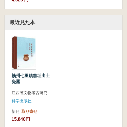
最近見た本
赣州七里鎮窯址出土
瓷器
江西省文物考古研究院 編著
科学出版社
新刊
取り寄せ
15,840円