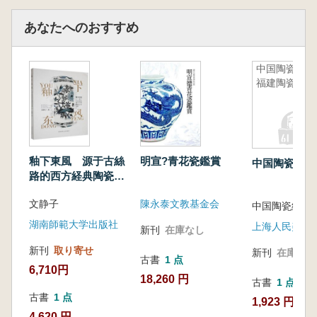
あなたへのおすすめ
中国陶瓷
福建陶瓷
釉下東風 源于古絲
明宣?青花瓷鑑賞
中国陶瓷 福
路的西方経典陶瓷芸
術鑑析
文静子
陳永泰文教基金会
中国陶瓷編輯
湖南師範大学出版社
上海人民美術
新刊
在庫なし
新刊
取り寄せ
新刊
在庫なし
古書
1 点
6,710円
18,260 円
古書
1 点
古書
1 点
1,923 円
4,620 円