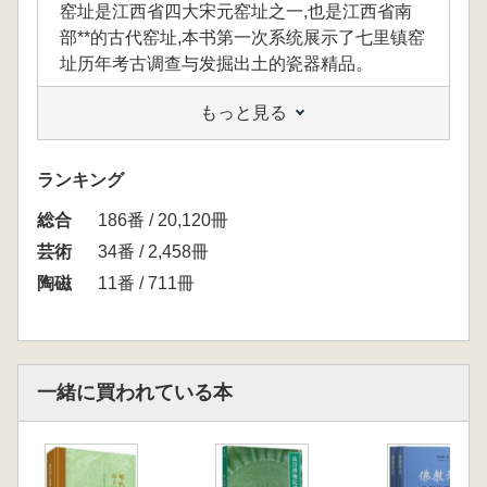
窑址是江西省四大宋元窑址之一,也是江西省南
部**的古代窑址,本书第一次系统展示了七里镇窑
址历年考古调查与发掘出土的瓷器精品。
もっと見る
ランキング
総合
186番 / 20,120冊
芸術
34番 / 2,458冊
陶磁
11番 / 711冊
一緒に買われている本