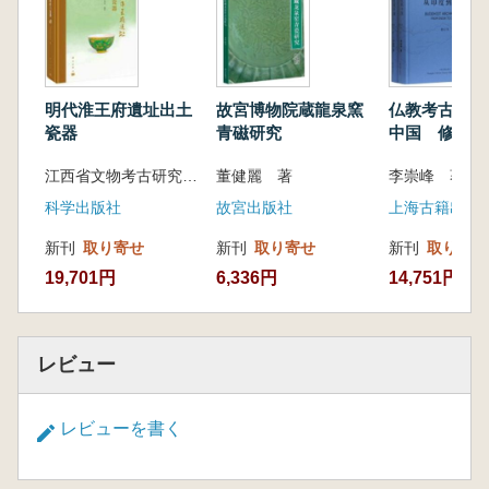
明代淮王府遺址出土
故宮博物院蔵龍泉窯
仏教考古 従
瓷器
青磁研究
中国 修訂本
江西省文物考古研究院 編著
董健麗 著
李崇峰 著
科学出版社
故宮出版社
上海古籍出版
新刊
取り寄せ
新刊
取り寄せ
新刊
取り寄せ
19,701円
6,336円
14,751円
レビュー
レビューを書く