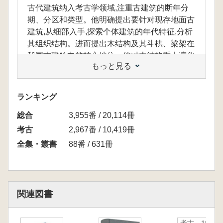
古代建筑纳入考古学领域,注重古建筑的断年分
期、分区和类型。他明确提出要针对现存地面古
建筑,从细部入手,探索个体建筑的年代特征,分析
其组织结构。进而提出木结构及其斗栱、梁架在
我国古建筑中的核心地位。他对木结构重大演化
もっと見る
阶段的系统梳理,引领了中国古代建筑研究的新
方向。 《汉唐宋元考古》,讲稿围绕城址、墓
葬、农业、手工业、宗教、少数民族、海外交通
ランキング
等遗址遗迹,勾勒并打通从秦汉到宋元中国考古
総合
学的历史脉络。书中所收作者授课时边讲边在黑
3,955番 / 20,114冊
板上绘制的草图,更把读者带入北大考古学专业
考古
2,967番 / 10,419冊
学习的讲堂。本讲稿是学习周秦以后中国考古学
全集・叢書
88番 / 631冊
的必读书和工具书。 古代中国*部里程碑式的画
史专著——《历代名画记》,出自唐代杰出的绘
画理论家张彦远。本课讲述《历代名画记》的体
例与内容、流传与整理及其续作文献,也讲述了
関連図書
张彦远的家世及其时代。掌握并学会使用重要的
古代文献,是从事考古艺术史研究的必由之路,通
过这门课,宿白先生示以轨则。