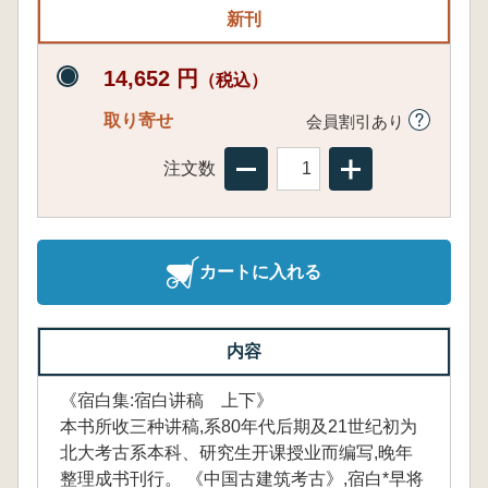
新刊
14,652 円
（税込）
取り寄せ
会員割引あり
注文数
カートに入れる
内容
《宿白集:宿白讲稿 上下》
本书所收三种讲稿,系80年代后期及21世纪初为
北大考古系本科、研究生开课授业而编写,晚年
整理成书刊行。 《中国古建筑考古》,宿白*早将