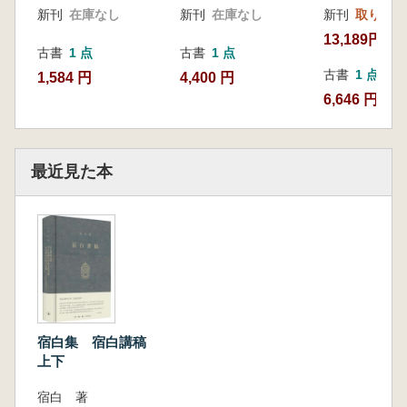
新刊
在庫なし
新刊
在庫なし
新刊
取り寄せ
13,189円
古書
1 点
古書
1 点
古書
1 点
1,584 円
4,400 円
6,646 円
最近見た本
宿白集 宿白講稿
上下
宿白 著