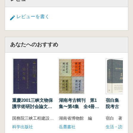
レビューを書く
あなたへのおすすめ
重慶2001三峡文物保
湖南考古輯刊 第1
宿白集 蔵伝
護学術研討会論文
集〜第4集 全4冊セ
院考古
集
ット
国務院三峡工程建設委員会協公室 国家文物局
湖南省博物館 編
宿白 著
科学出版社
岳麓書社