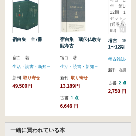
考古 1963
年 第1〜
12期 12冊
セット
(通巻77〜
88)
宿白集 全7冊
宿白集 蔵伝仏教寺
考古 1963
院考古
1〜12期 1
ト (通巻77〜
宿白 著
宿白 著
考古雑誌社
生活・読書・新知三聯書店
生活・読書・新知三聯書店
新刊
在庫なし
新刊
取り寄せ
新刊
取り寄せ
古書
2 点
49,500円
13,189円
2,750 円~
古書
1 点
6,646 円
一緒に買われている本