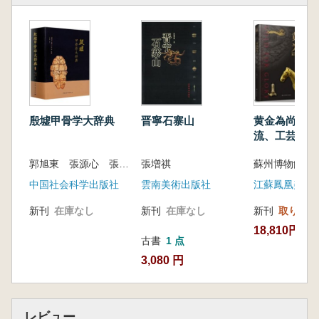
殷墟甲骨学大辞典
晋寧石寨山
黄金為尚:歴
流、工芸
郭旭東 張源心 張堅 主編
張増祺
蘇州博物館 
中国社会科学出版社
雲南美術出版社
江蘇鳳凰美術
新刊
在庫なし
新刊
在庫なし
新刊
取り寄せ
18,810円
古書
1 点
3,080 円
レビュー