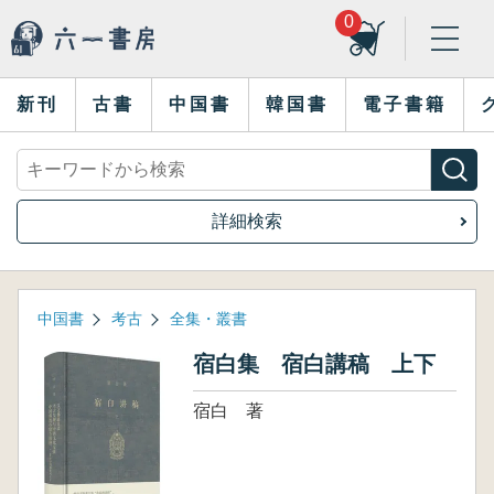
0
新刊
古書
中国書
韓国書
電子書籍
詳細検索
中国書
考古
全集・叢書
宿白集 宿白講稿 上下
宿白 著