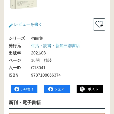
レビューを書く
＋
シリーズ
宿白集
発行元
生活・読書・新知三聯書店
出版年
2021/03
ページ
16開 精装
六一ID
C13041
ISBN
9787108066374
新刊・電子書籍