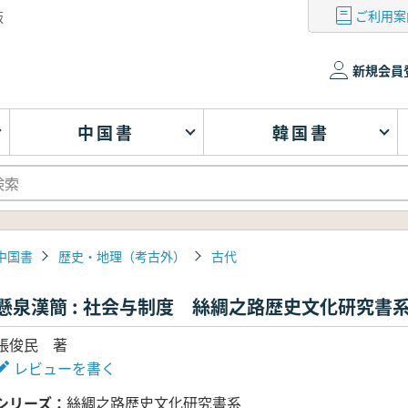
ご利用案
版
新規会員
中国書
韓国書
中国書
歴史・地理（考古外）
古代
懸泉漢簡 : 社会与制度 絲綢之路歴史文化研究書
張俊民 著
レビューを書く
シリーズ
絲綢之路歴史文化研究書系