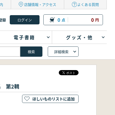
内
店舗情報・アクセス
よくある質問
0
0
登録
点
円
電子書籍
グッズ・他
詳細検索
系 第2輯
ほしいものリストに追加