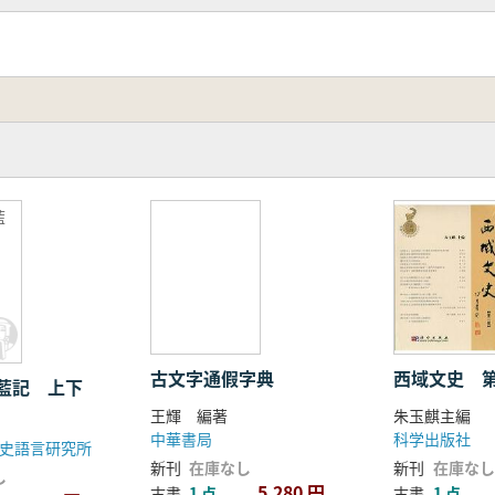
藍
西域文史 
古文字通假字典
藍記 上下
朱玉麒主編
王輝 編著
科学出版社
中華書局
史語言研究所
新刊
在庫なし
新刊
在庫なし
し
5,280 円
古書
1 点
古書
1 点