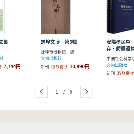
文集
蚌埠文博 第3輯
安陽孝民屯
存・鋳銅遺
蚌埠市博物館 編
2冊
社
文物出版社
文物出版社
7,744円
10,890円
せ
新刊
取り寄せ
新刊
取り寄せ
1
/
8