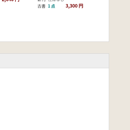
3,300 円
古書
1 点