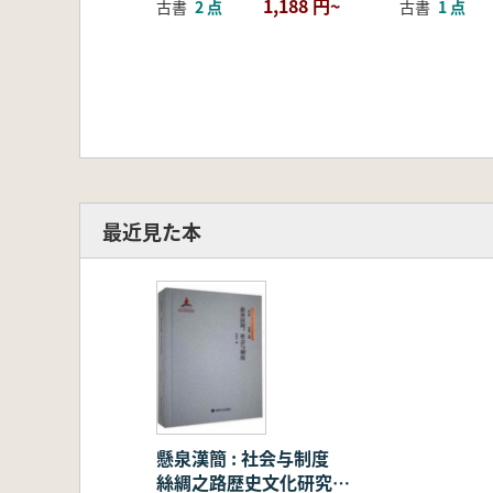
1,188 円~
古書
2 点
古書
1 点
最近見た本
懸泉漢簡 : 社会与制度
絲綢之路歴史文化研究書