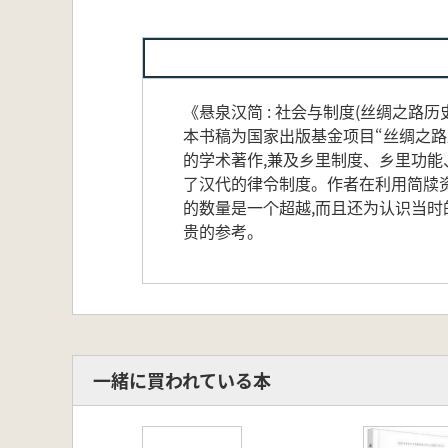
《悬泉汉简 : 社会与制度(丝绸之路历
本书稿为国家出版基金项目“丝绸之路
的学术著作,兼及乡里制度、乡里功能
了汉代的律令制度。作者在利用简牍资
的数量是一个超越,而且还为认识当时
贵的参考。
一緒に買われている本