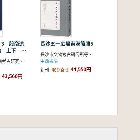
 3 殷商遺
長沙五一広場東漢簡牘5
物 上下 全
長沙市文物考古研究所等 編
中西書局
中国社会科学院考古研究所編著
44,550円
新刊
取り寄せ
43,560円