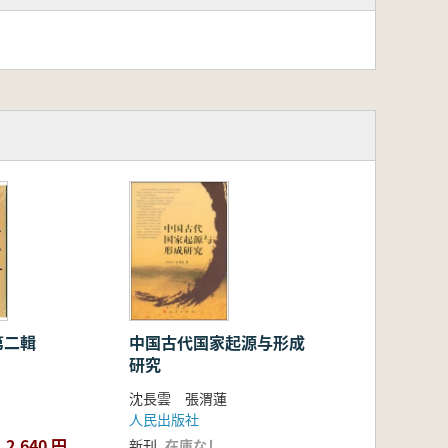
第二輯
中国古代国家起源与形成
研究
沈長雲 張渭蓮
人民出版社
2,640 円
新刊
在庫なし