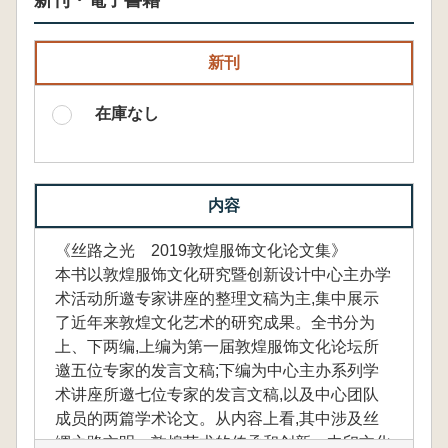
新刊・電子書籍
新刊
在庫なし
内容
《丝路之光 2019敦煌服饰文化论文集》
本书以敦煌服饰文化研究暨创新设计中心主办学
术活动所邀专家讲座的整理文稿为主,集中展示
了近年来敦煌文化艺术的研究成果。全书分为
上、下两编,上编为第一届敦煌服饰文化论坛所
邀五位专家的发言文稿;下编为中心主办系列学
术讲座所邀七位专家的发言文稿,以及中心团队
成员的两篇学术论文。从内容上看,其中涉及丝
绸之路文明、敦煌艺术的传承和创新、中印文化