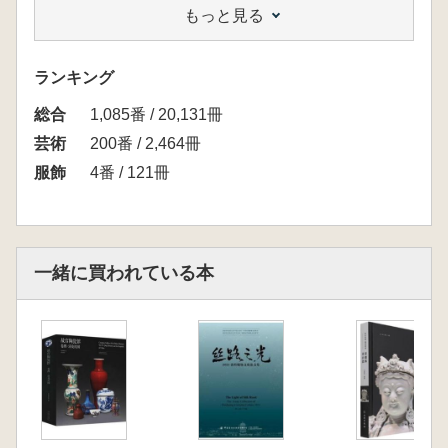
もっと見る
艺术对比研究等宏观课题,还有关于敦煌飞天艺
术、敦煌图案、染织工艺等专题研究。这些丰富
的内容一定能够为敦煌服饰文化研究和创新设计
ランキング
带来更多的启示和发展。本书适用于服装专业师
総合
生学习参考,也可供敦煌服饰文化爱好者阅读典
1,085番 / 20,131冊
藏。
芸術
200番 / 2,464冊
服飾
4番 / 121冊
出版元品切れ(2022/1/14確認)
一緒に買われている本