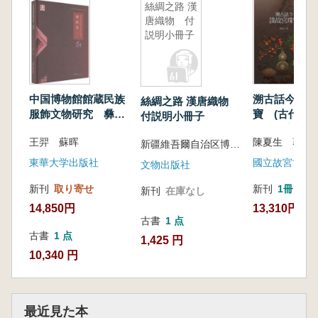
絲綢之路 漢
唐織物 付
説明小冊子
中国博物館館蔵民族
溯古話今 談
絲綢之路 漢唐織物
服飾文物研究 彝族
寶 (古代か
付説明小冊子
巻
での故宮博物
王羿 蘇晖
飾品について
新疆維吾爾自治区博物館編
東華大学出版社
國立故宮博物
文物出版社
新刊
取り寄せ
新刊
1冊
新刊
在庫なし
14,850円
13,310円
古書
1 点
古書
1 点
1,425 円
10,340 円
最近見た本