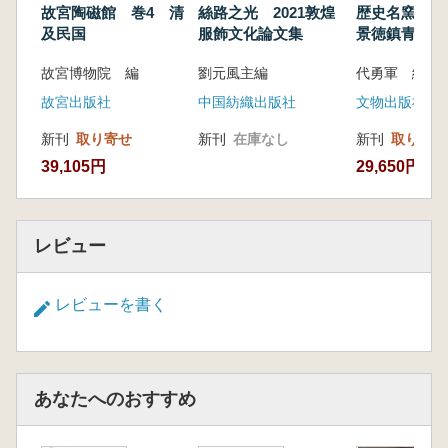
故宮陶磁館 巻4 清
絲路之光 2021敦煌
歴史名窯微
及民国
服飾文化論文集
景徳鎮青白瓷
故宮博物院 編
劉元風主編
代勇軍 編著
故宮出版社
中国紡織出版社
文物出版社
新刊
取り寄せ
新刊
在庫なし
新刊
取り寄せ
39,105円
29,650円
レビュー
レビューを書く
あなたへのおすすめ