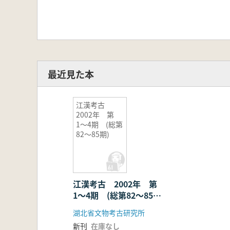
最近見た本
江漢考古
2002年 第
1〜4期 (総第
82〜85期)
江漢考古 2002年 第
1〜4期 (総第82〜85
期)
湖北省文物考古研究所
新刊
在庫なし