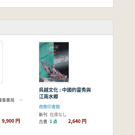
呉越文化 : 中國的靈秀與
江南水郷
湖北省文物管理事業局 湖北省三峡工程移民局編
商務印書館
新刊
在庫なし
9,900 円
2,640 円
古書
1 点