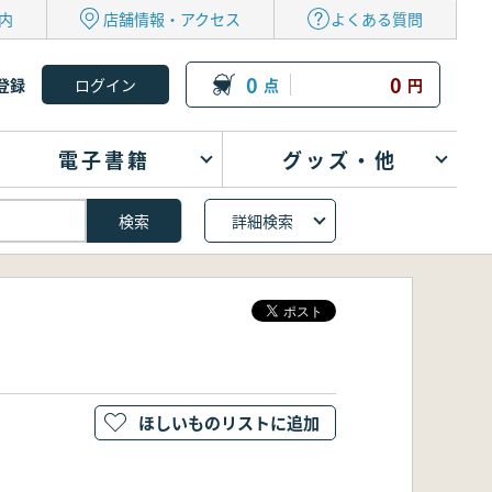
内
店舗情報・アクセス
よくある質問
0
0
登録
点
円
電子書籍
グッズ・他
詳細検索
ほしいものリストに追加