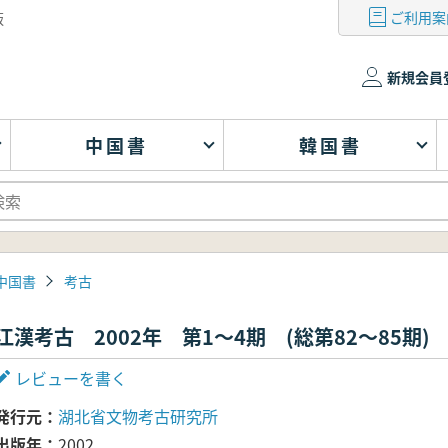
ご利用案
版
新規会員
中国書
韓国書
中国書
考古
江漢考古 2002年 第1～4期 (総第82～85期)
レビューを書く
発行元
湖北省文物考古研究所
出版年
2002