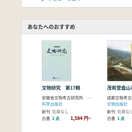
あなたへのおすすめ
文物研究 第17輯
茂県营盘山
安徽省文物考古研究所 安徽省考古学会編著
科学出版社
文物出版社
新刊
在庫なし
新刊
在庫な
1,584 円~
古書
2 点
古書
1 点