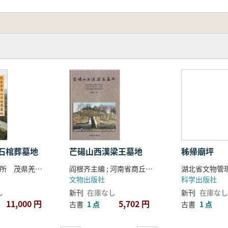
石棺葬墓地
芒碭山西漢梁王墓地
秭帰廟坪
成都文物考古所 茂県羌族博物館等編著
阎根齐主编 ; 河南省商丘市文物管理委员会, 河南省文物考古研究所, 河南省永城市文物管理委员会 [编著]
文物出版社
科学出版社
し
新刊
在庫なし
新刊
在庫なし
11,000 円
5,702 円
古書
1 点
古書
1 点