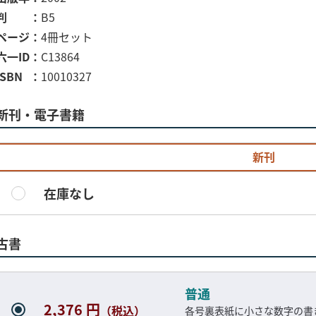
判
B5
ページ
4冊セット
六一ID
C13864
ISBN
10010327
新刊・電子書籍
新刊
在庫なし
古書
普通
2,376 円
（税込）
各号裏表紙に小さな数字の書