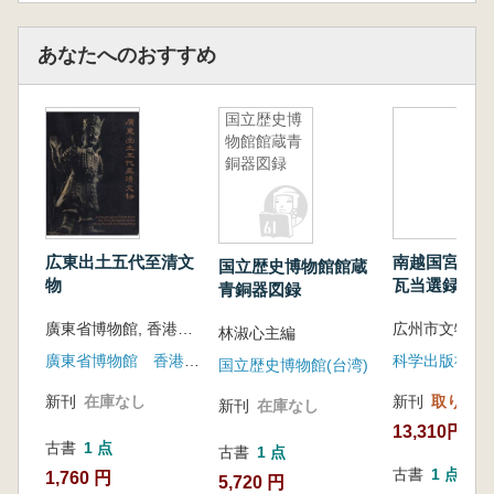
あなたへのおすすめ
国立歴史博
物館館蔵青
銅器図録
広東出土五代至清文
南越国宮署遺
国立歴史博物館館蔵
物
瓦当選録
青銅器図録
廣東省博物館, 香港中文大學文物館聯合主辧
林淑心主編
廣東省博物館 香港中文大學文物館
科学出版社
国立歴史博物館(台湾)
新刊
在庫なし
新刊
取り寄せ
新刊
在庫なし
13,310円
古書
1 点
古書
1 点
古書
1 点
1,760 円
5,720 円