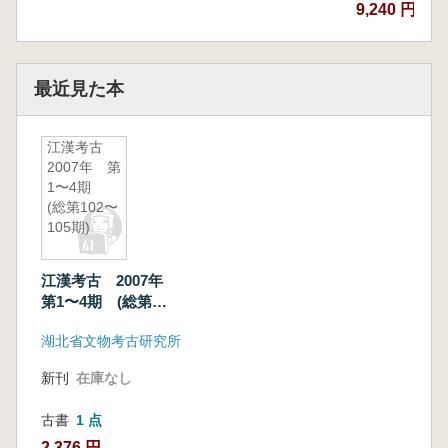
9,240 円
最近見た本
江漢考古
2007年 第
1〜4期
(総第102〜
105期)
江漢考古 2007年
第1〜4期 (総第
102〜105期)
湖北省文物考古研究所
新刊
在庫なし
古書
1 点
2,376 円