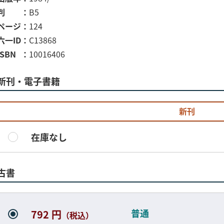
判
B5
ページ
124
六一ID
C13868
ISBN
10016406
新刊・電子書籍
新刊
在庫なし
古書
普通
792 円
（税込）