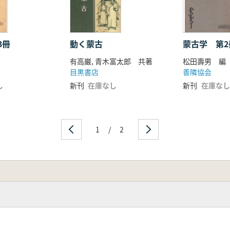
3冊
動く蒙古
蒙古学 第2
有高巌, 青木富太郎 共著
松田壽男 編
目黒書店
善隣協会
し
新刊
在庫なし
新刊
在庫なし
1
/
2