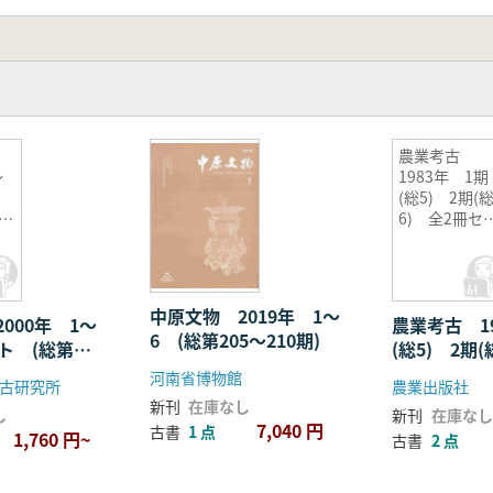
農業考古
〜
1983年 1期
(総5) 2期(
1〜
6) 全2冊セ
ト
中原文物 2019年 1〜
000年 1〜
農業考古 1
6 (総第205〜210期)
ト (総第
(総5) 2期
セット
河南省博物館
古研究所
農業出版社
新刊
在庫なし
し
新刊
在庫なし
7,040 円
古書
1 点
1,760 円~
古書
2 点