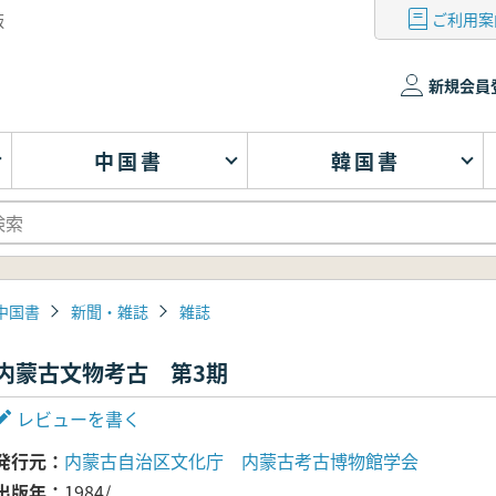
ご利用案
版
新規会員
中国書
韓国書
中国書
新聞・雑誌
雑誌
内蒙古文物考古 第3期
レビューを書く
発行元
内蒙古自治区文化庁 内蒙古考古博物館学会
出版年
1984/