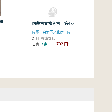
冊
内蒙古文物考古 第4期
内蒙古自治区文化庁 内蒙古考古博物館学会
新刊
在庫なし
792 円~
古書
2 点