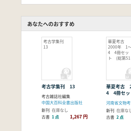
あなたへのおすすめ
考古学集刊
華夏考古
13
2000年 1
4 4冊セッ
ト (総第5
54期)
考古学集刊 13
華夏考古 2
4 4冊セッ
考古雑誌社編集
51〜54期)
中国大百科全書出版社
河南省文物考
新刊
在庫なし
新刊
在庫な
1,267 円
古書
1 点
古書
2 点