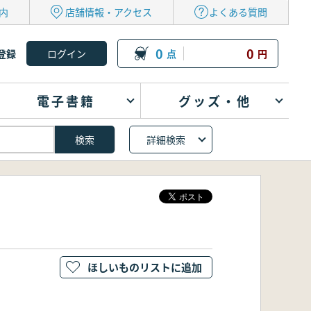
内
店舗情報・アクセス
よくある質問
0
0
登録
点
円
電子書籍
グッズ・他
詳細検索
ほしいものリストに追加