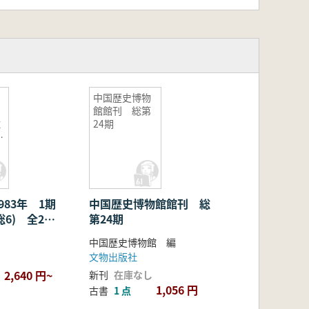
中国歴史博物
館館刊 総第
総
24期
ッ
983年 1期
中国歴史博物館館刊 総
(総6) 全2冊
第24期
中国歴史博物館 編
文物出版社
2,640 円~
新刊
在庫なし
1,056 円
古書
1 点