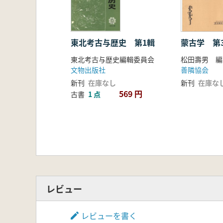
東北考古与歴史 第1輯
蒙古学 第
東北考古与歴史編輯委員会
松田壽男 編
文物出版社
善隣協会
新刊
在庫なし
新刊
在庫な
569 円
古書
1 点
レビュー
レビューを書く