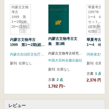
内蒙古文物
華夏考古
考古
1997年
1999 第
1〜4 4冊
1〜2期(総
セット
20〜21期)
(総第39〜
42期)
内蒙古文物考古文
内蒙古文物考古
華夏考古 1
集 第1輯
1999 第1〜2期(総
1〜4 4冊
20〜21期)
(総第39〜42期
内蒙古文物考古研究所編
内蒙古自治区文化庁 内蒙古考古博物館学会
河南省文物考
中国大百科全書出版社
新刊
在庫なし
新刊
在庫なし
新刊
在庫なし
古書
1 点
古書
2 点
2,376 円
1,782 円~
レビュー