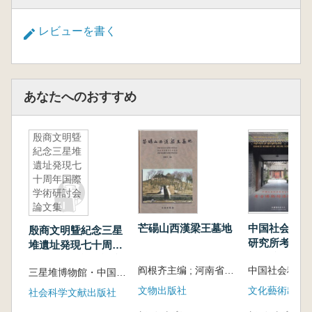
レビューを書く
あなたへのおすすめ
殷商文明曁
紀念三星堆
遺址発現七
十周年国際
学術研討会
論文集
芒碭山西漢梁王墓地
中国社会科学
殷商文明曁紀念三星
研究所考古博
堆遺址発現七十周年
阳分馆
国際学術研討会論文
阎根齐主编 ; 河南省商丘市文物管理委员会, 河南省文物考古研究所, 河南省永城市文物管理委员会 [编著]
三星堆博物館・中国殷商文化学会編
集
文物出版社
文化藝術出版
社会科学文献出版社