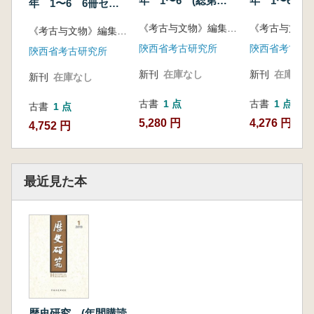
年 1〜6 (総第
年 1〜6 6
年 1〜6 6冊セッ
207〜212期) 6冊セ
ト
ト
《考古与文物》編集部編
ット
《考古与文物》編集部編
陝西省考古研究所
陝西省考古研
陝西省考古研究所
新刊
在庫なし
新刊
在庫なし
新刊
在庫なし
古書
1 点
古書
1 点
古書
1 点
5,280 円
4,276 円
4,752 円
最近見た本
歴史研究 (年間購読