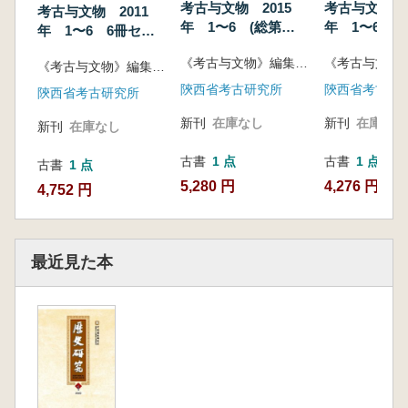
考古与文物 2015
考古与文物 2
考古与文物 2011
年 1〜6 (総第
年 1〜6 6
年 1〜6 6冊セッ
207〜212期) 6冊セ
ト
ト
《考古与文物》編集部編
ット
《考古与文物》編集部編
陝西省考古研究所
陝西省考古研
陝西省考古研究所
新刊
在庫なし
新刊
在庫なし
新刊
在庫なし
古書
1 点
古書
1 点
古書
1 点
5,280 円
4,276 円
4,752 円
最近見た本