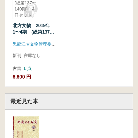
(総第137〜
140期) 4
冊セット
北方文物 2019年
1〜4期 (総第137〜
140期) 4冊セット
黒龍江省文物管理委員会
新刊
在庫なし
古書
1 点
6,600 円
最近見た本