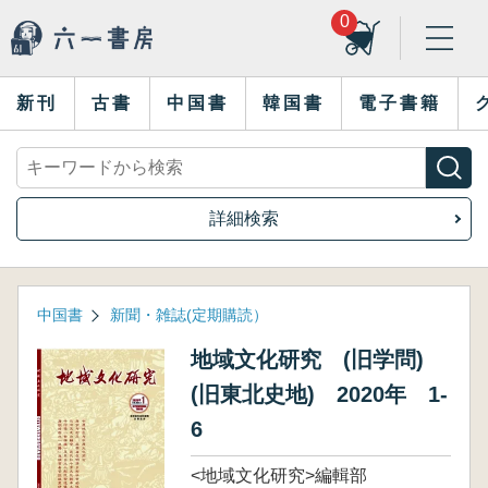
0
新刊
古書
中国書
韓国書
電子書籍
詳細検索
中国書
新聞・雑誌(定期購読）
地域文化研究 (旧学問)
(旧東北史地) 2020年 1-
6
<地域文化研究>編輯部