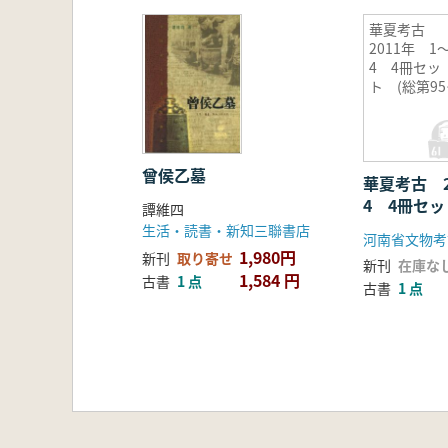
華夏考古
2011年 1
4 4冊セッ
ト (総第9
98期)
曾侯乙墓
華夏考古 2
4 4冊セッ
譚維四
95〜98期)
生活・読書・新知三聯書店
河南省文物考
1,980円
新刊
取り寄せ
新刊
在庫な
1,584 円
古書
1 点
古書
1 点