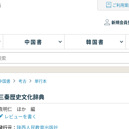
ご利用案
版
新規会員
中国書
韓国書
中国書
考古
単行本
三秦歴史文化辞典
袁明仁 ほか 編
レビューを書く
発行元
陕西人民教育出版社