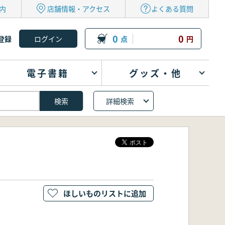
内
店舗情報・アクセス
よくある質問
0
0
登録
点
円
電子書籍
グッズ・他
詳細検索
ほしいものリストに追加