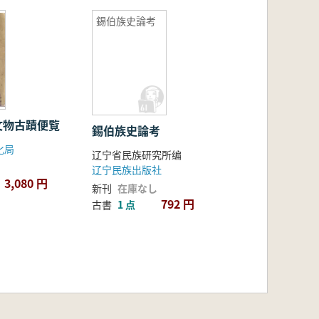
錫伯族史論考
文物古蹟便覧
錫伯族史論考
化局
辽宁省民族研究所编
辽宁民族出版社
3,080 円
新刊
在庫なし
792 円
古書
1 点