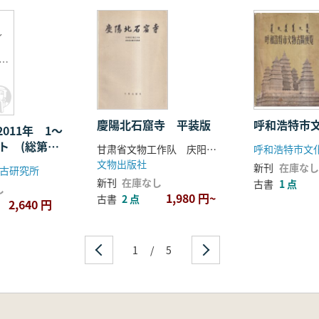
〜
5〜
慶陽北石窟寺 平装版
呼和浩特市
011年 1〜
ト (総第
甘肃省文物工作队 庆阳北石窟寺文管所
呼和浩特市文
文物出版社
新刊
在庫なし
古研究所
新刊
在庫なし
古書
1 点
し
1,980 円~
古書
2 点
2,640 円
1
/
5