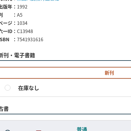
出版年
1992
判
A5
ページ
1034
六一ID
C13948
ISBN
7541931616
新刊・電子書籍
新刊
在庫なし
古書
普通