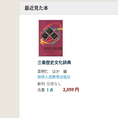
最近見た本
三秦歴史文化辞典
袁明仁 ほか 編
陕西人民教育出版社
新刊
在庫なし
2,059 円
古書
1 点