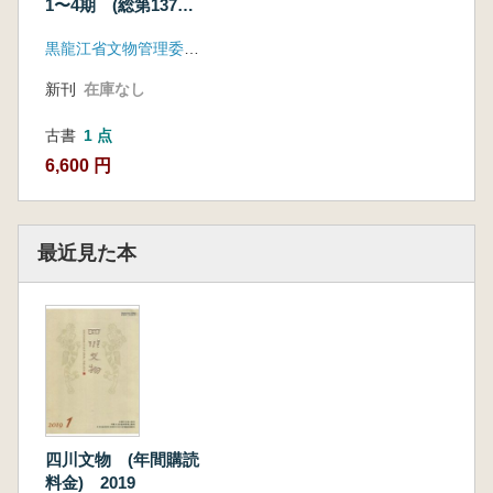
1〜4期 (総第137〜
140期) 4冊セット
黒龍江省文物管理委員会
新刊
在庫なし
古書
1 点
6,600 円
最近見た本
四川文物 (年間購読
料金) 2019