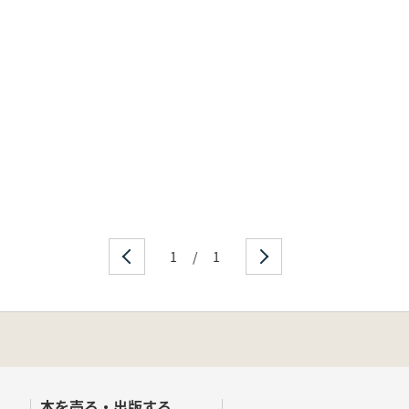
1
/
1
本を売る・出版する