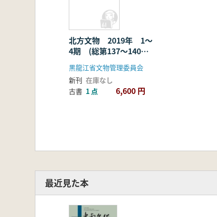
期) 4冊セッ
ト
北方文物 2019年 1〜
4期 (総第137〜140
期) 4冊セット
黒龍江省文物管理委員会
新刊
在庫なし
6,600 円
古書
1 点
最近見た本