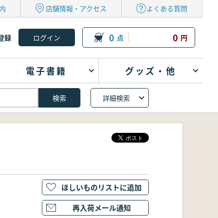
内
店舗情報・アクセス
よくある質問
0
0
登録
点
円
電子書籍
グッズ・他
詳細検索
ほしいものリストに追加
再入荷メール通知