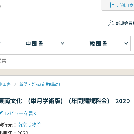
ご利用案
版
新規会員
中国書
韓国書
中国書
新聞・雑誌(定期購読）
東南文化 (単月学術版) (年間購読料金) 2020
レビューを書く
発行元
南京博物院
出版年
2020