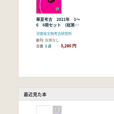
華夏考古 2021年 1〜
6 6冊セット (総第
141〜144期)
河南省文物考古研究所
新刊
在庫なし
5,280 円
古書
1 点
最近見た本