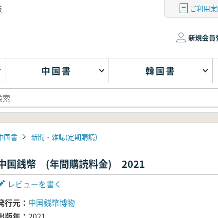
ご利用案
版
新規会員
中国書
韓国書
中国書
新聞・雑誌(定期購読）
中国銭幣 (年間購読料金) 2021
レビューを書く
発行元
中国銭幣博物
出版年
2021