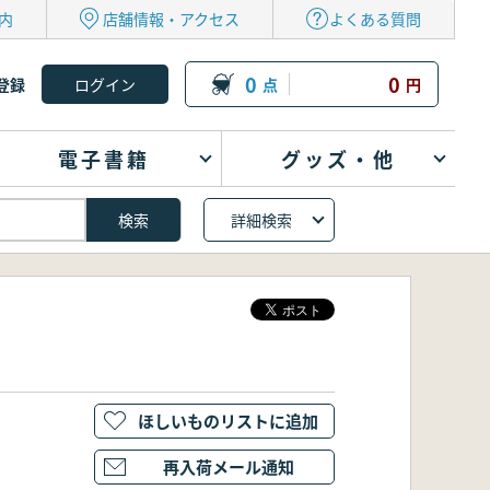
内
店舗情報・アクセス
よくある質問
0
0
登録
点
円
電子書籍
グッズ・他
詳細検索
ほしいものリストに追加
再入荷メール通知