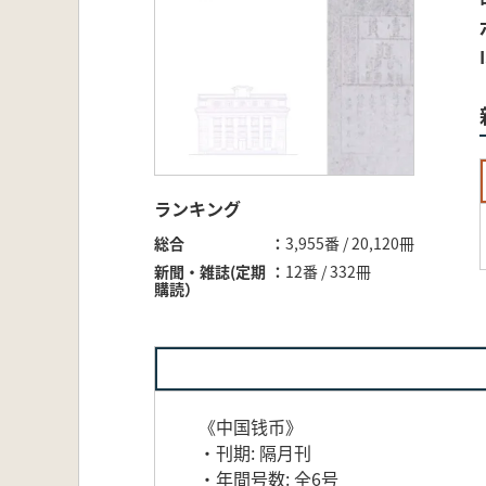
ランキング
総合
3,955番 / 20,120冊
新聞・雑誌(定期
12番 / 332冊
購読）
《中国钱币》
・刊期: 隔月刊
・年間号数: 全6号