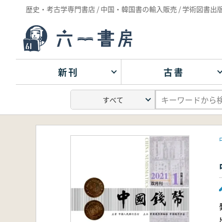
歴史・考古学専門書店 / 中国・韓国書の輸入販売 / 学術図書出
新刊
古書