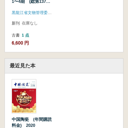
1〜4期 (総第137〜
140期) 4冊セット
黒龍江省文物管理委員会
新刊
在庫なし
古書
1 点
6,600 円
最近見た本
中国陶瓷 (年間購読
料金) 2020