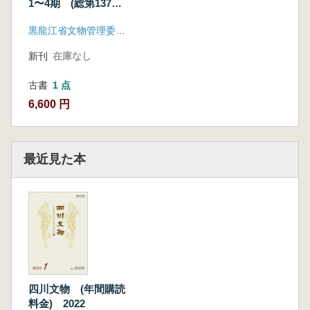
1〜4期 (総第137〜
140期) 4冊セット
黒龍江省文物管理委員会
新刊
在庫なし
古書
1 点
6,600 円
最近見た本
四川文物 (年間購読
料金) 2022