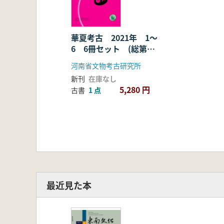
華夏考古 2021年 1〜
6 6冊セット (総第
141〜144期)
河南省文物考古研究所
新刊
在庫なし
5,280 円
古書
1 点
最近見た本