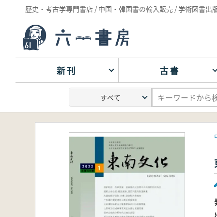
歴史・考古学専門書店 / 中国・韓国書の輸入販売 / 学術図書出
新刊
古書