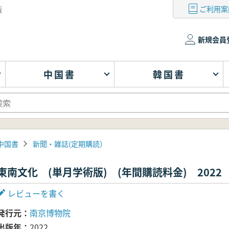
ご利用案
版
新規会員
中国書
韓国書
中国書
新聞・雑誌(定期購読）
東南文化 (単月学術版) (年間購読料金) 2022
レビューを書く
発行元
南京博物院
出版年
2022