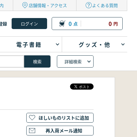
内
店舗情報・アクセス
よくある質問
0
0
登録
点
円
電子書籍
グッズ・他
詳細検索
ほしいものリストに追加
再入荷メール通知