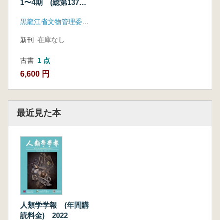
1〜4期 (総第137〜
140期) 4冊セット
黒龍江省文物管理委員会
新刊
在庫なし
古書
1 点
6,600 円
最近見た本
人類学学報 (年間購
読料金) 2022