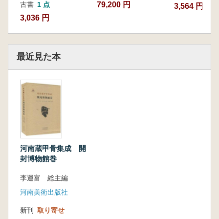
79,200 円
古書
1 点
3,564 円
3,036 円
最近見た本
河南蔵甲骨集成 開
封博物館巻
李運富 総主編
河南美術出版社
新刊
取り寄せ