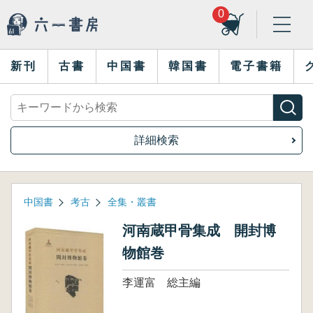
0
新刊
古書
中国書
韓国書
電子書籍
詳細検索
中国書
考古
全集・叢書
河南蔵甲骨集成 開封博
物館巻
李運富 総主編