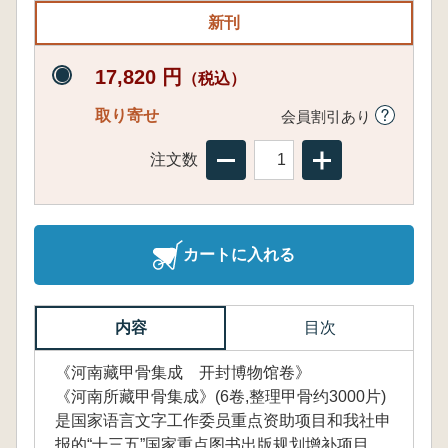
新刊
17,820 円
（税込）
取り寄せ
会員割引あり
注文数
カートに入れる
内容
目次
《河南藏甲骨集成 开封博物馆卷》
《河南所藏甲骨集成》(6卷,整理甲骨约3000片)
是国家语言文字工作委员重点资助项目和我社申
报的“十三五”国家重点图书出版规划增补项目。