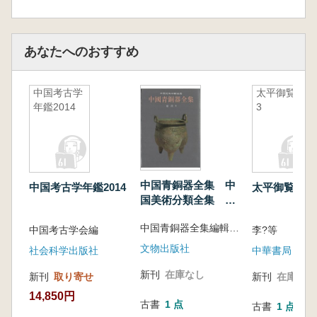
あなたへのおすすめ
中国考古学
太平御覧
年鑑2014
3
中国青銅器全集 中
中国考古学年鑑2014
太平御覧 
国美術分類全集 全
16冊
中国青銅器全集編輯委員会
中国考古学会編
李?等
文物出版社
社会科学出版社
中華書局
新刊
在庫なし
新刊
取り寄せ
新刊
在庫なし
14,850円
古書
1 点
古書
1 点