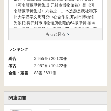
《河南所藏甲骨集成·开封市博物馆卷》是《河
南所藏甲骨集成》六卷之一。本选题是我社和郑
州大学汉字文明研究中心合作,以开封市博物馆
为依托,将开封市博物馆所收藏的64版甲骨,按照
统一编目、核量尺寸、数码拍照、优拓补拓、摹
もっと見る
本绘制、释文考释等文献整理程序,系统整理、
出版的甲骨文献整理类书籍。项目承载的甲骨文
献信息,为目前河南考古成果的首次系统整理,其
ランキング
中三分之二的甲骨版是《甲骨文合集》没有收录
総合
的,其可补足当代甲骨考释成果。
3,955番 / 20,120冊
考古
2,967番 / 10,422冊
全集・叢書
88番 / 631冊
関連図書