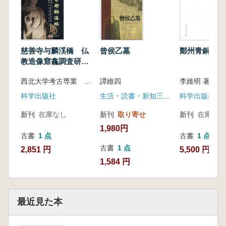
慈善寺与麟渓橋 仏
曾侯乙墓
鄭州青銅文化
教造像窟龕調査研究
報告
西北大学考古専業 日本赴陝西仏教遺跡考察団 麟游
譚維四
李維明 著 劉其
科学出版社
生活・読書・新知三聯書店
科学出版社
新刊
在庫なし
新刊
取り寄せ
新刊
在庫なし
1,980円
古書
1 点
古書
1 点
古書
1 点
2,851 円
5,500 円
1,584 円
最近見た本