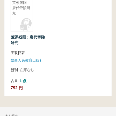
荒冢残阳 :
唐代帝陵研
究
荒冢残阳 : 唐代帝陵
研究
王双怀著
陕西人民教育出版社
新刊
在庫なし
古書
1 点
792 円
本を探す