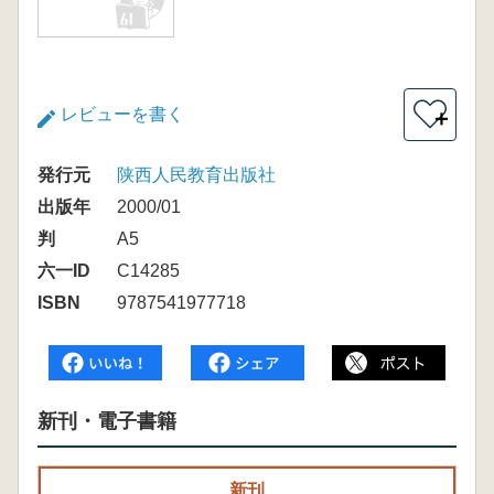
レビューを書く
＋
発行元
陕西人民教育出版社
出版年
2000/01
判
A5
六一ID
C14285
ISBN
9787541977718
新刊・電子書籍
新刊